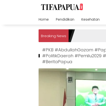
Skip
to
content
Home
Pendidikan
Kesehatan
Breaking News
#PKB #AbdullahGazam #Pap
#PolitikDaerah #Pemilu2029
#BeritaPapua