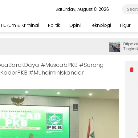
Saturday, August 8, 2026
Hukum & Kriminal
Politik
Opini
Teknologi
Figur
Ditpolairud 
Tingkatkan
Wisatawan
uaBaratDaya #MuscabPKB #Sorong
 #KaderPKB #MuhaiminIskandar