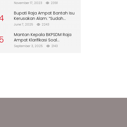
Biskuit dari Alfamart
November 17, 2023
2391
Bupati Raja Ampat Bantah Isu
4
Kerusakan Alam: “Sudah
Direboisasi dan Tidak Merusak
June 7, 2025
2243
Lingkungan”
Mantan Kepala BKPSDM Raja
5
Ampat Klarifikasi Soal
Pergantian Jabatan
September 3, 2025
2143