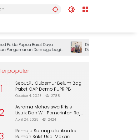
Polda Papua Barat Daya
DAP Wilayah III Doberay Gelar Rap
 Pengamanan Dermaga bagi
Dengar Pendapat, Perkuat Sinergi
Pemerintah dan Masyarakat Adat
Mengawal Pembangunan Papua 
Daya
Terpopuler
Sebut,PJ Gubernur Belum Bagi
1
Paket OAP Demo PUPR PB
October 4, 2023
2788
Asrama Mahasiswa Krisis
2
Listrik Dan Wifi Pemerintah Raja
Ampat Alasan Tunggu DPA
April 24, 2025
2424
Remaja Sorong dilarikan ke
3
Rumah Sakit Usai Makan