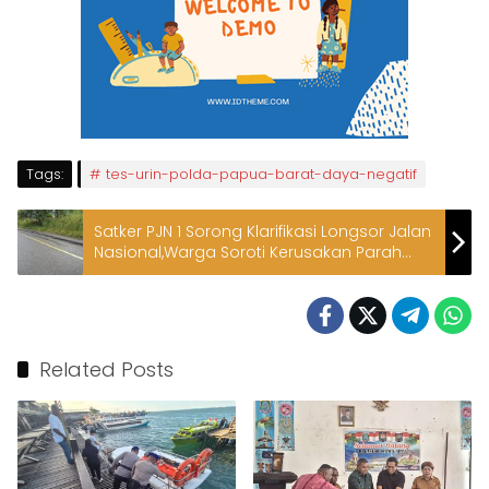
Tags:
tes-urin-polda-papua-barat-daya-negatif
Satker PJN 1 Sorong Klarifikasi Longsor Jalan
Nasional,Warga Soroti Kerusakan Parah
dan Minim Rambu di Kilo 41 Kampung Key
Related Posts