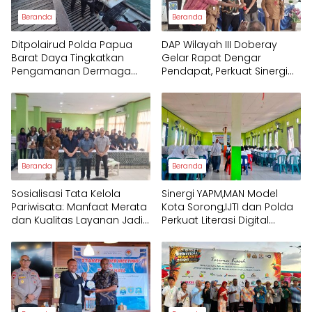
Beranda
Beranda
Ditpolairud Polda Papua
DAP Wilayah III Doberay
Barat Daya Tingkatkan
Gelar Rapat Dengar
Pengamanan Dermaga
Pendapat, Perkuat Sinergi
bagi Wisatawan
Pemerintah dan
Masyarakat Adat
Mengawal Pembangunan
Papua Barat Daya
Beranda
Beranda
Sosialisasi Tata Kelola
Sinergi YAPM,MAN Model
Pariwisata: Manfaat Merata
Kota Sorong,IJTI dan Polda
dan Kualitas Layanan Jadi
Perkuat Literasi Digital
Fokus Utama Raja Ampat
Pelajar