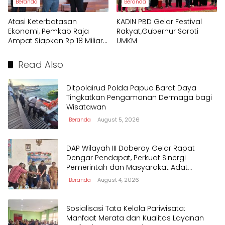
Beranda
Beranda
Atasi Keterbatasan
KADIN PBD Gelar Festival
Ekonomi, Pemkab Raja
Rakyat,Gubernur Soroti
Ampat Siapkan Rp 18 Miliar
UMKM
untuk Afirmasi Pendidikan
2026
Read Also
Ditpolairud Polda Papua Barat Daya
Tingkatkan Pengamanan Dermaga bagi
Wisatawan
Beranda
August 5, 2026
DAP Wilayah III Doberay Gelar Rapat
Dengar Pendapat, Perkuat Sinergi
Pemerintah dan Masyarakat Adat
Mengawal Pembangunan Papua Barat
Beranda
August 4, 2026
Daya
Sosialisasi Tata Kelola Pariwisata:
Manfaat Merata dan Kualitas Layanan