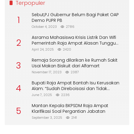
Terpopuler
Sebut,PJ Gubernur Belum Bagi Paket OAP
1
Demo PUPR PB
October 4, 2023
2786
Asrama Mahasiswa Krisis Listrik Dan Wifi
2
Pemerintah Raja Ampat Alasan Tunggu
DPA
April 24, 2025
2420
Remaja Sorong dilarikan ke Rumah Sakit
3
Usai Makan Biskuit dari Alfamart
November 17, 2023
2387
Bupati Raja Ampat Bantah Isu Kerusakan
4
Alam: “Sudah Direboisasi dan Tidak
Merusak Lingkungan”
June 7, 2025
2236
Mantan Kepala BKPSDM Raja Ampat
5
Klarifikasi Soal Pergantian Jabatan
September 3, 2025
2141