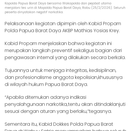
Kapolda Papua Barat Daya bersama Wakapolda dan pejabat utama
menjalani tes urin di Mapolda Papua Barat Daya, Rabu (25/2/2026). Seluruh
peserta dinyatakan negatif narkotika.
Pelaksanaan kegiatan dipimpin oleh Kabid Propam
Polda Papua Barat Daya AKBP Mathias Yosias Krey.
Kabid Propam menjelaskan bahwa kegiatan ini
merupakan langkah preventif sekaligus bagian dari
pengawasan internal yang dilakukan secara berkala.
Tujuannya untuk menjaga integritas, kedisiplinan,
dan profesionalisme anggota kepolisian,khususnya
di wilayah hukum Papua Barat Daya.
“Apabila ditemukan adanya indikasi
penyalahgunaan narkotika,tentu akan ditindaklanjuti
sesuai dengan aturan yang berlaku,”tegasnya.
Sementara itu, Kabid Dokkes Polda Papua Barat