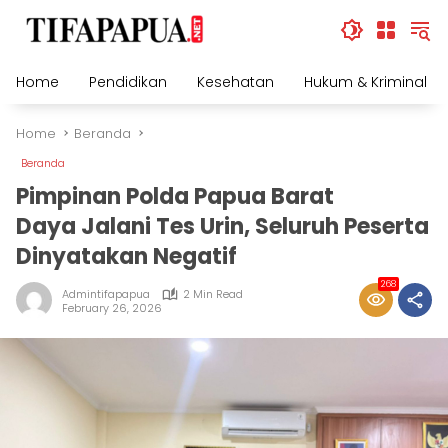
Skip
to
content
Home
Pendidikan
Kesehatan
Hukum & Kriminal
Home
Beranda
Beranda
Pimpinan Polda Papua Barat
Daya Jalani Tes Urin, Seluruh Peserta
Dinyatakan Negatif
268
Admintifapapua
2 Min Read
February 26, 2026