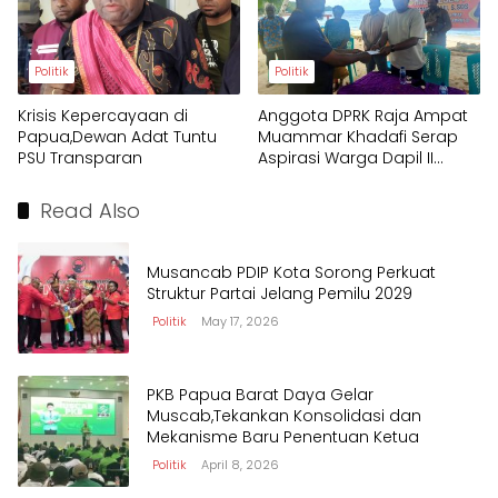
Politik
Politik
Krisis Kepercayaan di
Anggota DPRK Raja Ampat
Papua,Dewan Adat Tuntu
Muammar Khadafi Serap
PSU Transparan
Aspirasi Warga Dapil II
dalam Reses Pertama
Read Also
Musancab PDIP Kota Sorong Perkuat
Struktur Partai Jelang Pemilu 2029
Politik
May 17, 2026
PKB Papua Barat Daya Gelar
Muscab,Tekankan Konsolidasi dan
Mekanisme Baru Penentuan Ketua
Politik
April 8, 2026