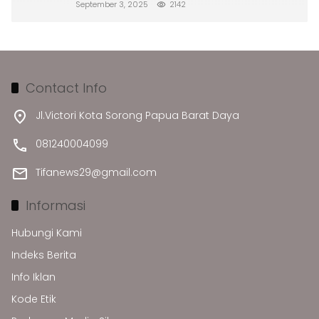
September 3, 2025
2142
Contact Info
Jl.Victori Kota Sorong Papua Barat Daya
081240004099
Tifanews29@gmail.com
Informasi
Hubungi Kami
Indeks Berita
Info Iklan
Kode Etik