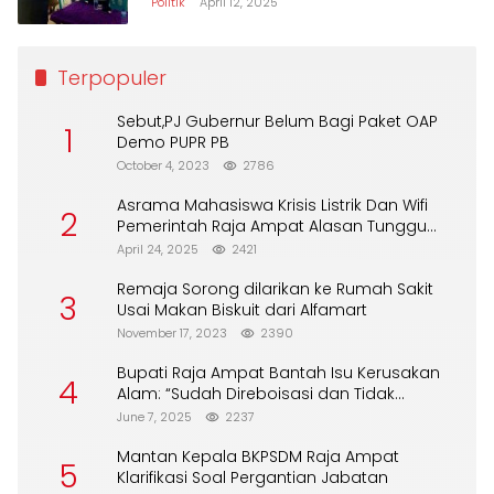
Politik
April 12, 2025
Terpopuler
Sebut,PJ Gubernur Belum Bagi Paket OAP
1
Demo PUPR PB
October 4, 2023
2786
Asrama Mahasiswa Krisis Listrik Dan Wifi
2
Pemerintah Raja Ampat Alasan Tunggu
DPA
April 24, 2025
2421
Remaja Sorong dilarikan ke Rumah Sakit
3
Usai Makan Biskuit dari Alfamart
November 17, 2023
2390
Bupati Raja Ampat Bantah Isu Kerusakan
4
Alam: “Sudah Direboisasi dan Tidak
Merusak Lingkungan”
June 7, 2025
2237
Mantan Kepala BKPSDM Raja Ampat
5
Klarifikasi Soal Pergantian Jabatan