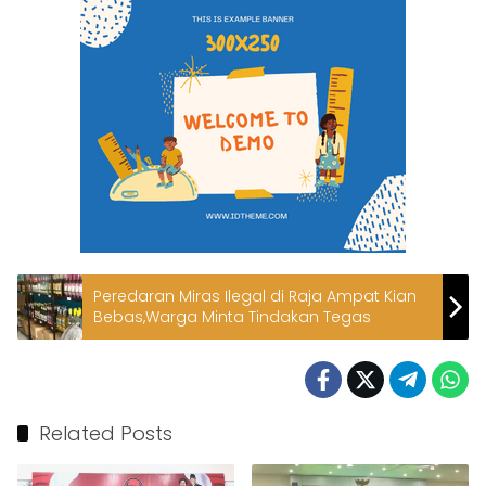
Peredaran Miras Ilegal di Raja Ampat Kian
Bebas,Warga Minta Tindakan Tegas
Related Posts