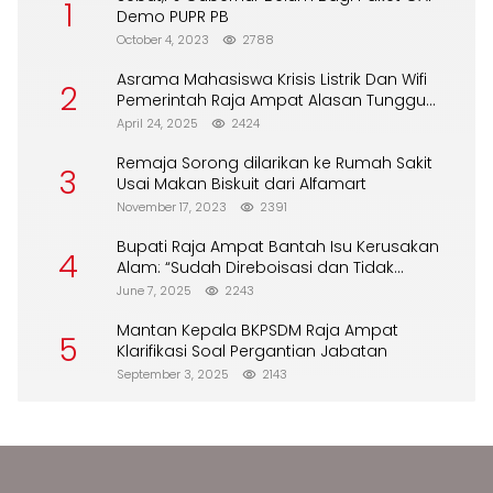
1
Demo PUPR PB
October 4, 2023
2788
Asrama Mahasiswa Krisis Listrik Dan Wifi
2
Pemerintah Raja Ampat Alasan Tunggu
DPA
April 24, 2025
2424
Remaja Sorong dilarikan ke Rumah Sakit
3
Usai Makan Biskuit dari Alfamart
November 17, 2023
2391
Bupati Raja Ampat Bantah Isu Kerusakan
4
Alam: “Sudah Direboisasi dan Tidak
Merusak Lingkungan”
June 7, 2025
2243
Mantan Kepala BKPSDM Raja Ampat
5
Klarifikasi Soal Pergantian Jabatan
September 3, 2025
2143