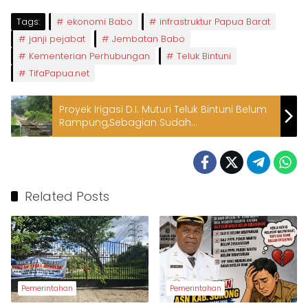
Tags:
ekonomi Babo
infrastruktur Papua Barat
janji pejabat
Jembatan Babo
Kementerian Perhubungan
Teluk Bintuni
TifaPapua.net
Proyek Irigasi D.I. Muturi Teluk Bintuni Belum
Rampung,Sebagian Sudah
Rusak,Kontraktor Bungkam
Related Posts
Pemerintahan
Pemerintahan