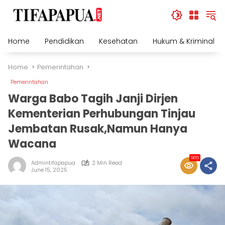
Skip
to
content
Home
Pendidikan
Kesehatan
Hukum & Kriminal
Home
Pemerintahan
Pemerintahan
Warga Babo Tagih Janji Dirjen
Kementerian Perhubungan Tinjau
Jembatan Rusak,Namun Hanya
Wacana
985
Admintifapapua
2 Min Read
June 15, 2025