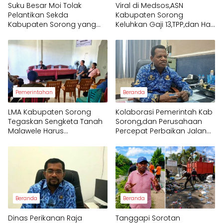
Suku Besar Moi Tolak
Viral di Medsos,ASN
Pelantikan Sekda
Kabupaten Sorong
Kabupaten Sorong yang
Keluhkan Gaji 13,TPP,dan Hak
Bukan Orang Moi
PPPK yang Belum Diterima
Pemerintahan
Beranda
LMA Kabupaten Sorong
Kolaborasi Pemerintah Kab
Tegaskan Sengketa Tanah
Sorong,dan Perusahaan
Malawele Harus
Percepat Perbaikan Jalan
Berdasarkan Bukti Sah dan
KM 17–Seget
Hukum Adat
Beranda
Beranda
Dinas Perikanan Raja
Tanggapi Sorotan