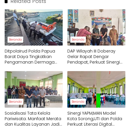
Related Posts
Beranda
Beranda
Ditpolairud Polda Papua
DAP Wilayah III Doberay
Barat Daya Tingkatkan
Gelar Rapat Dengar
Pengamanan Dermaga
Pendapat, Perkuat Sinergi
bagi Wisatawan
Pemerintah dan
Masyarakat Adat
Mengawal Pembangunan
Papua Barat Daya
Beranda
Beranda
Sosialisasi Tata Kelola
Sinergi YAPM,MAN Model
Pariwisata: Manfaat Merata
Kota Sorong,IJTI dan Polda
dan Kualitas Layanan Jadi
Perkuat Literasi Digital
Fokus Utama Raja Ampat
Pelajar