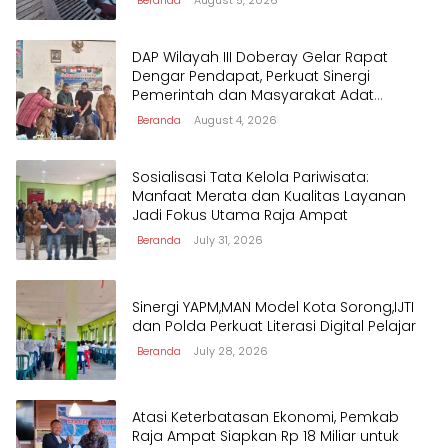
Beranda
August 5, 2026
DAP Wilayah III Doberay Gelar Rapat
Dengar Pendapat, Perkuat Sinergi
Pemerintah dan Masyarakat Adat
Mengawal Pembangunan Papua Barat
Beranda
August 4, 2026
Daya
Sosialisasi Tata Kelola Pariwisata:
Manfaat Merata dan Kualitas Layanan
Jadi Fokus Utama Raja Ampat
Beranda
July 31, 2026
Sinergi YAPM,MAN Model Kota Sorong,IJTI
dan Polda Perkuat Literasi Digital Pelajar
Beranda
July 28, 2026
Atasi Keterbatasan Ekonomi, Pemkab
Raja Ampat Siapkan Rp 18 Miliar untuk