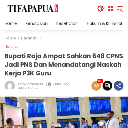
Skip
to
content
Home
Pendidikan
Kesehatan
Hukum & Kriminal
Home
Beranda
Beranda
Bupati Raja Ampat Sahkan 648 CPNS
Jadi PNS Dan Menandatangi Naskah
Kerja P3K Guru
822
Admintifapapua
2 Min Read
July 20, 2022