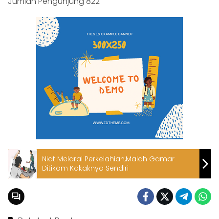
Jumlah Pengunjung
822
Niat Melarai Perkelahian,Malah Gamar
Ditikam Kakaknya Sendiri