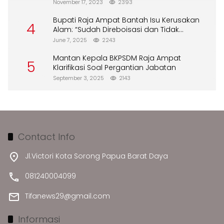
November 17, 2023
2393
Bupati Raja Ampat Bantah Isu Kerusakan
4
Alam: “Sudah Direboisasi dan Tidak
Merusak Lingkungan”
June 7, 2025
2243
Mantan Kepala BKPSDM Raja Ampat
5
Klarifikasi Soal Pergantian Jabatan
September 3, 2025
2143
Contact Info
Jl.Victori Kota Sorong Papua Barat Daya
081240004099
Tifanews29@gmail.com
Informasi