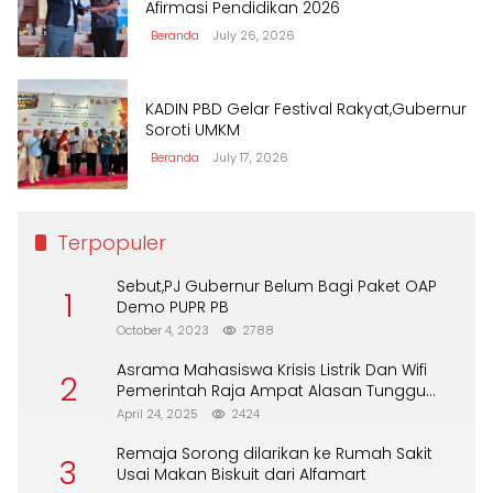
Afirmasi Pendidikan 2026
Beranda
July 26, 2026
KADIN PBD Gelar Festival Rakyat,Gubernur
Soroti UMKM
Beranda
July 17, 2026
Terpopuler
Sebut,PJ Gubernur Belum Bagi Paket OAP
1
Demo PUPR PB
October 4, 2023
2788
Asrama Mahasiswa Krisis Listrik Dan Wifi
2
Pemerintah Raja Ampat Alasan Tunggu
DPA
April 24, 2025
2424
Remaja Sorong dilarikan ke Rumah Sakit
3
Usai Makan Biskuit dari Alfamart