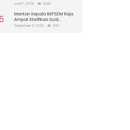
Direboisasi dan Tidak Merusak
June 7, 2025
2240
Lingkungan”
Mantan Kepala BKPSDM Raja
5
Ampat Klarifikasi Soal
Pergantian Jabatan
September 3, 2025
2142