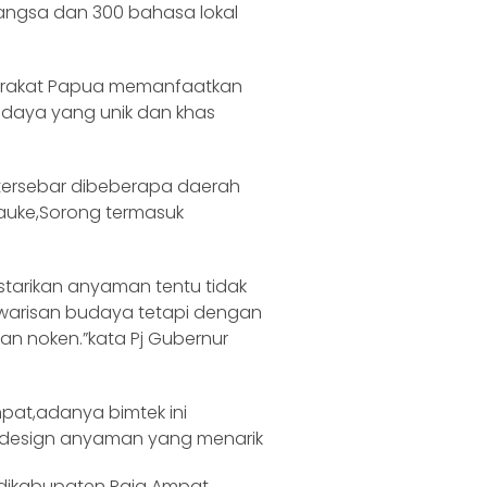
bangsa dan 300 bahasa lokal
arakat Papua memanfaatkan
udaya yang unik dan khas
tersebar dibeberapa daerah
auke,Sorong termasuk
tarikan anyaman tentu tidak
warisan budaya tetapi dengan
 noken.”kata Pj Gubernur
pat,adanya bimtek ini
 design anyaman yang menarik
 dikabupaten Raja Ampat