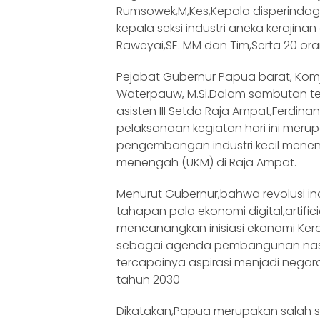
Rumsowek,M,Kes,Kepala disperinda
kepala seksi industri aneka kerajin
Raweyai,SE. MM dan Tim,Serta 20 ora
Pejabat Gubernur Papua barat, Komje
Waterpauw, M.Si.Dalam sambutan te
asisten III Setda Raja Ampat,Ferdi
pelaksanaan kegiatan hari ini meru
pengembangan industri kecil menen
menengah (UKM) di Raja Ampat.
Menurut Gubernur,bahwa revolusi in
tahapan pola ekonomi digital,artifici
mencanangkan inisiasi ekonomi Ker
sebagai agenda pembangunan nas
tercapainya aspirasi menjadi negara 
tahun 2030
Dikatakan,Papua merupakan salah s