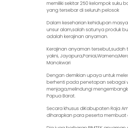
memiliki sekitar 250 kelompok suku 
yang tersebar di seluruh pelosok
Dalam keseharian kehidupan masy
unsur alam,salah satunya produk b
adalah kerajinan anyaman.
Kerajinan anyaman tersebut,sudah 
yakni, Jayapura,Paniai,Wamena,Mer
Manokwari
Dengan demikian upaya untuk meles
berhenti pada penetapan sebagai 
menjaga,melindungi mengembangkan
Papua Barat.
Secara khusus diKabupaten Raja Am
diharapkan para peserta membuat
Dia juga berharap,BIMTEK anyaman