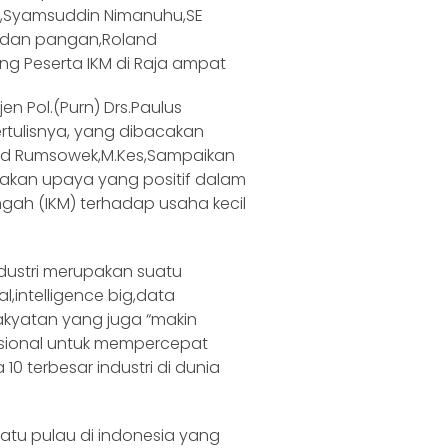
g,Syamsuddin Nimanuhu,SE
an dan pangan,Roland
ng Peserta IKM di Raja ampat
n Pol.(Purn) Drs.Paulus
rtulisnya, yang dibacakan
nand Rumsowek,M.Kes,Sampaikan
pakan upaya yang positif dalam
gah (IKM) terhadap usaha kecil
dustri merupakan suatu
al,intelligence big,data
akyatan yang juga “makin
ional untuk mempercepat
10 terbesar industri di dunia
atu pulau di indonesia yang