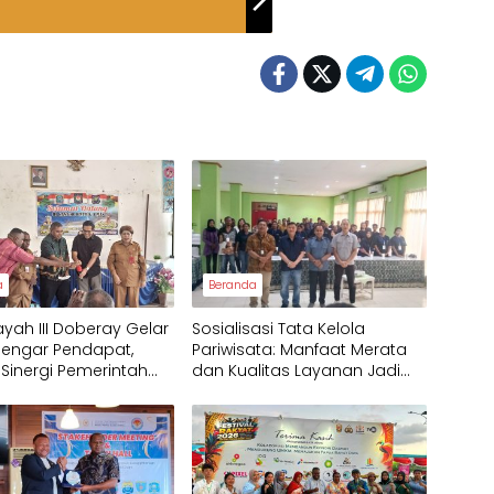
a
Beranda
ayah III Doberay Gelar
Sosialisasi Tata Kelola
Dengar Pendapat,
Pariwisata: Manfaat Merata
 Sinergi Pemerintah
dan Kualitas Layanan Jadi
syarakat Adat
Fokus Utama Raja Ampat
wal Pembangunan
Barat Daya