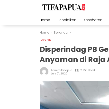
Skip
to
content
Home
Pendidikan
Kesehatan
Home
Beranda
Beranda
Disperindag PB Ge
Anyaman di Raja
Admintifapapua
2 Min Read
July 21, 2022