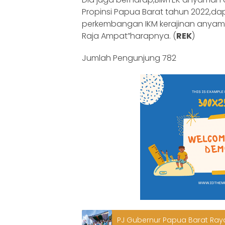
Propinsi Papua Barat tahun 2022,d
perkembangan IKM kerajinan anyam
Raja Ampat”harapnya. (
REK
)
Jumlah Pengunjung
782
PJ Gubernur Papua Barat Ra