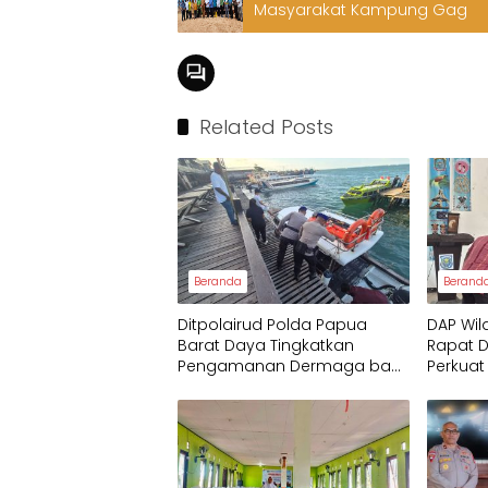
Masyarakat Kampung Gag
Related Posts
Beranda
Berand
Ditpolairud Polda Papua
DAP Wil
Barat Daya Tingkatkan
Rapat 
Pengamanan Dermaga bagi
Perkuat
Wisatawan
dan Ma
Menga
Papua 