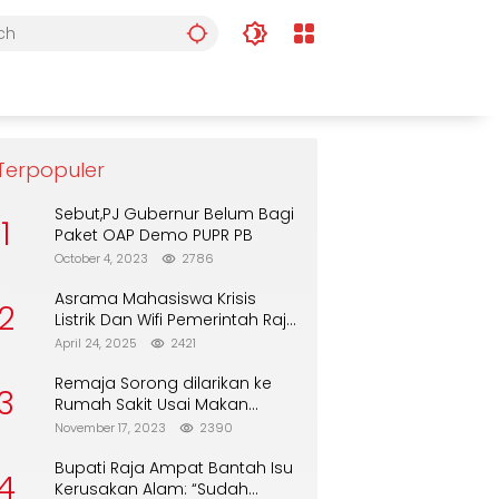
Terpopuler
Sebut,PJ Gubernur Belum Bagi
1
Paket OAP Demo PUPR PB
October 4, 2023
2786
Asrama Mahasiswa Krisis
2
Listrik Dan Wifi Pemerintah Raja
Ampat Alasan Tunggu DPA
April 24, 2025
2421
Remaja Sorong dilarikan ke
3
Rumah Sakit Usai Makan
Biskuit dari Alfamart
November 17, 2023
2390
Bupati Raja Ampat Bantah Isu
4
Kerusakan Alam: “Sudah