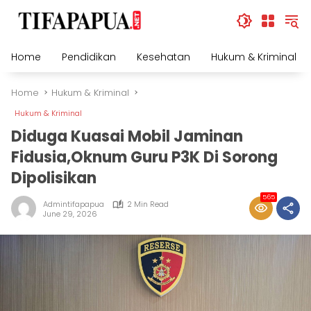
Skip
to
content
Home
Pendidikan
Kesehatan
Hukum & Kriminal
Home
Hukum & Kriminal
Hukum & Kriminal
Diduga Kuasai Mobil Jaminan
Fidusia,Oknum Guru P3K Di Sorong
Dipolisikan
565
Admintifapapua
2 Min Read
June 29, 2026