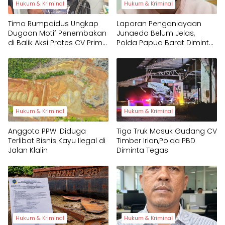
Hukum & Kriminal
Hukum & Kriminal
Timo Rumpaidus Ungkap
Laporan Penganiayaan
Dugaan Motif Penembakan
Junaeda Belum Jelas,
di Balik Aksi Protes CV Prima
Polda Papua Barat Diminta
Papua
Tegas
Hukum & Kriminal
Hukum & Kriminal
Anggota PPWI Diduga
Tiga Truk Masuk Gudang CV
Terlibat Bisnis Kayu Ilegal di
Timber Irian,Polda PBD
Jalan Klalin
Diminta Tegas
Hukum & Kriminal
Hukum & Kriminal