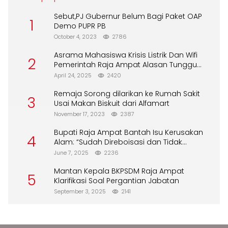
Sebut,PJ Gubernur Belum Bagi Paket OAP
1
Demo PUPR PB
October 4, 2023
2786
Asrama Mahasiswa Krisis Listrik Dan Wifi
2
Pemerintah Raja Ampat Alasan Tunggu
DPA
April 24, 2025
2420
Remaja Sorong dilarikan ke Rumah Sakit
3
Usai Makan Biskuit dari Alfamart
November 17, 2023
2387
Bupati Raja Ampat Bantah Isu Kerusakan
4
Alam: “Sudah Direboisasi dan Tidak
Merusak Lingkungan”
June 7, 2025
2236
Mantan Kepala BKPSDM Raja Ampat
5
Klarifikasi Soal Pergantian Jabatan
September 3, 2025
2141