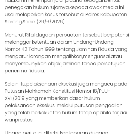
hak,kami menempuh jalur pidana sebagai bentuk
penegakan hukum,”ujarnya,kepada awak media ini
usai melaporkan kasus tersebut di Polres Kabupaten
Sorong,Senin (29/6/2026).
Menurut Rifal,dugaan perbuatan tersebut berpotensi
melanggar ketentuan dalam Undang-Undang
Nomor 42 Tahun 1999 tentang Jaminan Fidusia yang
mengatur larangan mengalihkan,menguasai,atau
menyembunyikan objek jaminan tanpa persetujuan
penerima fidusia.
Selain itu,pelaksanaan eksekusi juga mengacu pada
Putusan Mahkamah Konstitusi Nomor 18/PUU-
XVII/2019 yang memberikan dasar hukum
pelaksanaan eksekusi melalui putusan pengadilan
yang telah berkekuatan hukum tetap apabila terjadi
wanprestasi.
Hingga berita ini diterbitkan,laporan dugaan