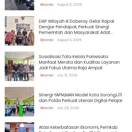
Beranda
August 5, 2026
DAP Wilayah III Doberay Gelar Rapat
Dengar Pendapat, Perkuat Sinergi
Pemerintah dan Masyarakat Adat
Mengawal Pembangunan Papua Barat
Beranda
August 4, 2026
Daya
Sosialisasi Tata Kelola Pariwisata:
Manfaat Merata dan Kualitas Layanan
Jadi Fokus Utama Raja Ampat
Beranda
July 31, 2026
Sinergi YAPM,MAN Model Kota Sorong,IJTI
dan Polda Perkuat Literasi Digital Pelajar
Beranda
July 28, 2026
Atasi Keterbatasan Ekonomi, Pemkab