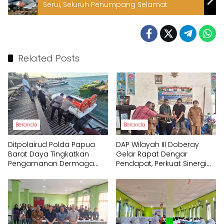
Serui, Seluruh Penumpang Selamat
Related Posts
Beranda
Beranda
Ditpolairud Polda Papua
DAP Wilayah III Doberay
Barat Daya Tingkatkan
Gelar Rapat Dengar
Pengamanan Dermaga
Pendapat, Perkuat Sinergi
bagi Wisatawan
Pemerintah dan
Masyarakat Adat
Mengawal Pembangunan
Papua Barat Daya