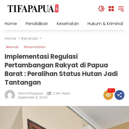
Skip
to
content
Home
Pendidikan
Kesehatan
Hukum & Kriminal
Home
Beranda
Beranda
Pemerintahan
Implementasi Regulasi
Pertambangan Rakyat di Papua
Barat : Peralihan Status Hutan Jadi
Tantangan
1074
Admintifapapua
2 Min Read
September 9, 2024