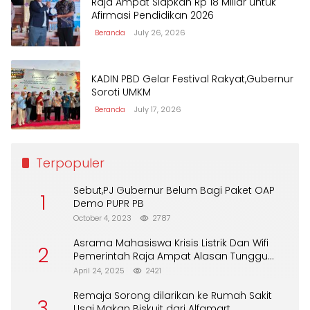
Raja Ampat Siapkan Rp 18 Miliar untuk
Afirmasi Pendidikan 2026
Beranda
July 26, 2026
KADIN PBD Gelar Festival Rakyat,Gubernur
Soroti UMKM
Beranda
July 17, 2026
Terpopuler
Sebut,PJ Gubernur Belum Bagi Paket OAP
1
Demo PUPR PB
October 4, 2023
2787
Asrama Mahasiswa Krisis Listrik Dan Wifi
2
Pemerintah Raja Ampat Alasan Tunggu
DPA
April 24, 2025
2421
Remaja Sorong dilarikan ke Rumah Sakit
3
Usai Makan Biskuit dari Alfamart