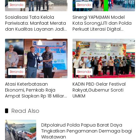
Beranda
Beranda
Sosialisasi Tata Kelola
Sinergi YAPM,MAN Model
Pariwisata: Manfaat Merata
Kota Sorong,IJTI dan Polda
dan Kualitas Layanan Jadi
Perkuat Literasi Digital
Fokus Utama Raja Ampat
Pelajar
Beranda
Beranda
Atasi Keterbatasan
KADIN PBD Gelar Festival
Ekonomi, Pemkab Raja
Rakyat,Gubernur Soroti
Ampat Siapkan Rp 18 Miliar
UMKM
untuk Afirmasi Pendidikan
2026
Read Also
Ditpolairud Polda Papua Barat Daya
Tingkatkan Pengamanan Dermaga bagi
Wisatawan