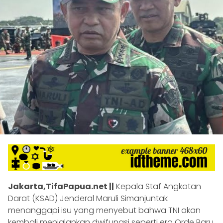
Jakarta,TifaPapua.net ||
Kepala Staf Angkatan
Darat (KSAD) Jenderal Maruli Simanjuntak
menanggapi isu yang menyebut bahwa TNI akan
kembali menjalankan dwifungsi seperti era Orde Baru.