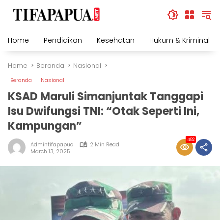
Skip
to
content
Home
Pendidikan
Kesehatan
Hukum & Kriminal
Home
Beranda
Nasional
Beranda
Nasional
KSAD Maruli Simanjuntak Tanggapi
Isu Dwifungsi TNI: “Otak Seperti Ini,
Kampungan”
482
Admintifapapua
2 Min Read
March 13, 2025