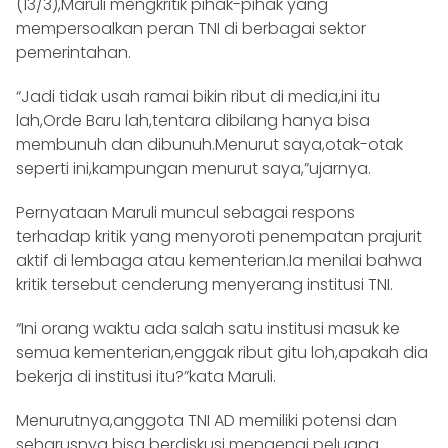
(13/3),Maruli mengkritik pihak-pihak yang
mempersoalkan peran TNI di berbagai sektor
pemerintahan.
“Jadi tidak usah ramai bikin ribut di media,ini itu
lah,Orde Baru lah,tentara dibilang hanya bisa
membunuh dan dibunuh.Menurut saya,otak-otak
seperti ini,kampungan menurut saya,”ujarnya.
Pernyataan Maruli muncul sebagai respons
terhadap kritik yang menyoroti penempatan prajurit
aktif di lembaga atau kementerian.Ia menilai bahwa
kritik tersebut cenderung menyerang institusi TNI.
“Ini orang waktu ada salah satu institusi masuk ke
semua kementerian,enggak ribut gitu loh,apakah dia
bekerja di institusi itu?”kata Maruli.
Menurutnya,anggota TNI AD memiliki potensi dan
seharusnya bisa berdiskusi mengenai peluang