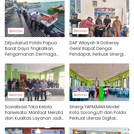
Beranda
Beranda
Ditpolairud Polda Papua
DAP Wilayah III Doberay
Barat Daya Tingkatkan
Gelar Rapat Dengar
Pengamanan Dermaga
Pendapat, Perkuat Sinergi
bagi Wisatawan
Pemerintah dan
Masyarakat Adat
Mengawal Pembangunan
Papua Barat Daya
Beranda
Beranda
Sosialisasi Tata Kelola
Sinergi YAPM,MAN Model
Pariwisata: Manfaat Merata
Kota Sorong,IJTI dan Polda
dan Kualitas Layanan Jadi
Perkuat Literasi Digital
Fokus Utama Raja Ampat
Pelajar