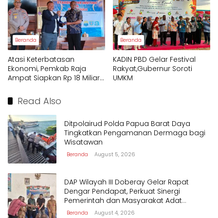
Beranda
Beranda
Atasi Keterbatasan
KADIN PBD Gelar Festival
Ekonomi, Pemkab Raja
Rakyat,Gubernur Soroti
Ampat Siapkan Rp 18 Miliar
UMKM
untuk Afirmasi Pendidikan
2026
Read Also
Ditpolairud Polda Papua Barat Daya
Tingkatkan Pengamanan Dermaga bagi
Wisatawan
Beranda
August 5, 2026
DAP Wilayah III Doberay Gelar Rapat
Dengar Pendapat, Perkuat Sinergi
Pemerintah dan Masyarakat Adat
Mengawal Pembangunan Papua Barat
Beranda
August 4, 2026