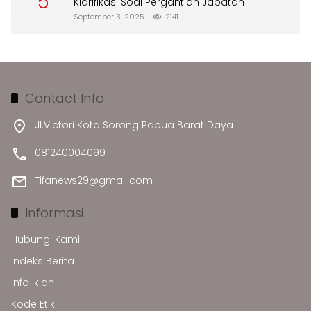
5
Klarifikasi Soal Pergantian Jabatan
September 3, 2025
2141
Contact Info
Jl.Victori Kota Sorong Papua Barat Daya
081240004099
Tifanews29@gmail.com
Informasi
Hubungi Kami
Indeks Berita
Info Iklan
Kode Etik