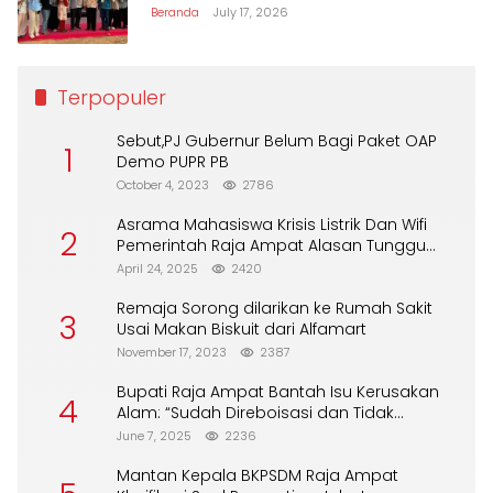
Beranda
July 17, 2026
Terpopuler
Sebut,PJ Gubernur Belum Bagi Paket OAP
1
Demo PUPR PB
October 4, 2023
2786
Asrama Mahasiswa Krisis Listrik Dan Wifi
2
Pemerintah Raja Ampat Alasan Tunggu
DPA
April 24, 2025
2420
Remaja Sorong dilarikan ke Rumah Sakit
3
Usai Makan Biskuit dari Alfamart
November 17, 2023
2387
Bupati Raja Ampat Bantah Isu Kerusakan
4
Alam: “Sudah Direboisasi dan Tidak
Merusak Lingkungan”
June 7, 2025
2236
Mantan Kepala BKPSDM Raja Ampat