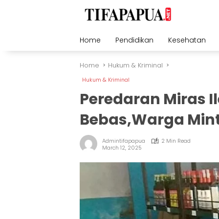
Skip
to
content
Home
Pendidikan
Kesehatan
Home
Hukum & Kriminal
Hukum & Kriminal
Peredaran Miras I
Bebas,Warga Mint
Admintifapapua
2 Min Read
March 12, 2025