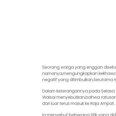
Seorang warga yang enggan diseb
namanya,mengungkapkan kekhawati
negatif yang ditimbulkan,terutama
Dalam keterangannya pada Selasa (1
Waisai menyebutkan,bahwa ratusan m
dari luar terus masuk ke Raja Ampat.
Ia menyebut beberapa titik yang di