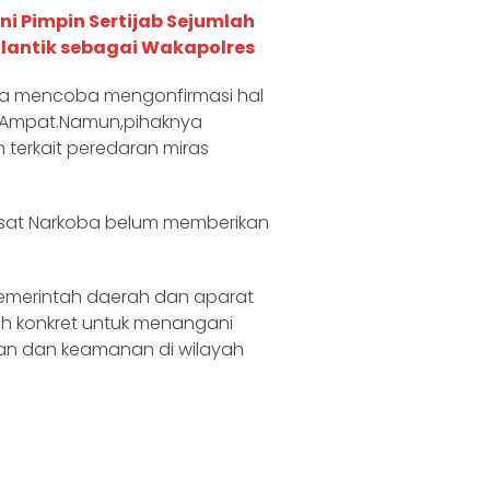
ni Pimpin Sertijab Sejumlah
ilantik sebagai Wakapolres
ua mencoba mengonfirmasi hal
ja Ampat.Namun,pihaknya
erkait peredaran miras
 Kasat Narkoba belum memberikan
emerintah daerah dan aparat
ah konkret untuk menangani
ban dan keamanan di wilayah