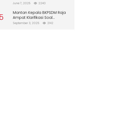
Direboisasi dan Tidak Merusak
June 7, 2025
2240
Lingkungan”
Mantan Kepala BKPSDM Raja
5
Ampat Klarifikasi Soal
Pergantian Jabatan
September 3, 2025
2142