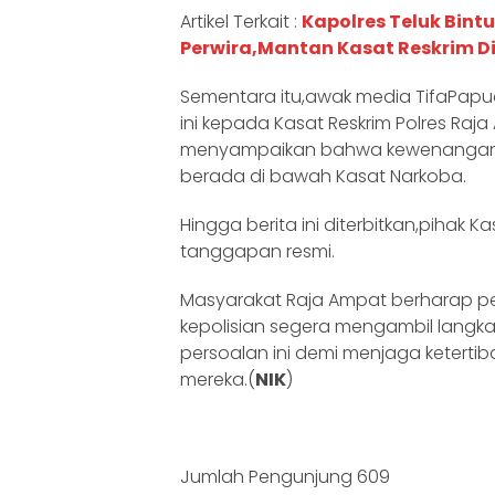
Artikel Terkait :
Kapolres Teluk Bintu
Perwira,Mantan Kasat Reskrim D
Sementara itu,awak media TifaPap
ini kepada Kasat Reskrim Polres Ra
menyampaikan bahwa kewenangan t
berada di bawah Kasat Narkoba.
Hingga berita ini diterbitkan,pihak
tanggapan resmi.
Masyarakat Raja Ampat berharap p
kepolisian segera mengambil langk
persoalan ini demi menjaga keterti
mereka.(
NIK
)
Jumlah Pengunjung
609