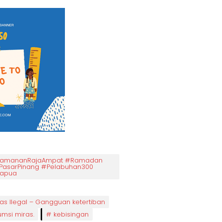
#KeamananRajaAmpat #Ramadan
PasarPinang #Pelabuhan300
Papua
s Ilegal – Gangguan ketertiban
umsi miras.
kebisingan