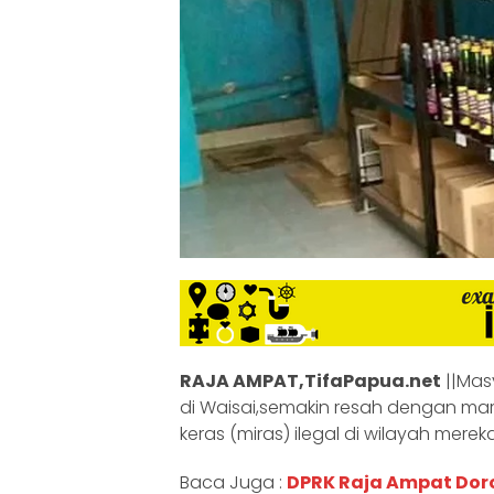
RAJA AMPAT,TifaPapua.net
||Mas
di Waisai,semakin resah dengan m
keras (miras) ilegal di wilayah mereka
Baca Juga :
DPRK Raja Ampat Do