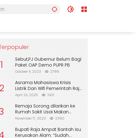
Terpopuler
Sebut,PJ Gubernur Belum Bagi
1
Paket OAP Demo PUPR PB
October 4, 2023
2786
Asrama Mahasiswa Krisis
2
Listrik Dan Wifi Pemerintah Raja
Ampat Alasan Tunggu DPA
April 24, 2025
2421
Remaja Sorong dilarikan ke
3
Rumah Sakit Usai Makan
Biskuit dari Alfamart
November 17, 2023
2390
Bupati Raja Ampat Bantah Isu
4
Kerusakan Alam: “Sudah