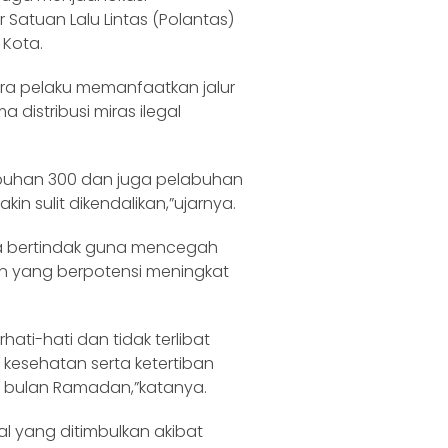
 Satuan Lalu Lintas (Polantas)
 Kota.
a pelaku memanfaatkan jalur
 distribusi miras ilegal
abuhan 300 dan juga pelabuhan
 sulit dikendalikan,”ujarnya.
a bertindak guna mencegah
 yang berpotensi meningkat
ati-hati dan tidak terlibat
esehatan serta ketertiban
di bulan Ramadan,”katanya.
al yang ditimbulkan akibat