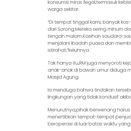
konsumsi miras ilegal,termasuk ke
warga sekitar.
“Di tempat tinggal kami, banyak kos
dari Sorong.Mereka sering minum d
tengah malam.Kasihan saudara-sau
menjalani ibadah puasa dan memb
istirahat,”keluhnya.
Tak hanya itu,RM juga menyoroti kej
anak-anak di bawah umur diduga me
Masjid Agung.
Ia menduga bahwa tindakan tersebu
lingkungan yang tidak kondusif akiba
Menurutnya,pihak berwenang harus 
menertibkan tempat-tempat penjua
beroperasi di luar batas waktu yang