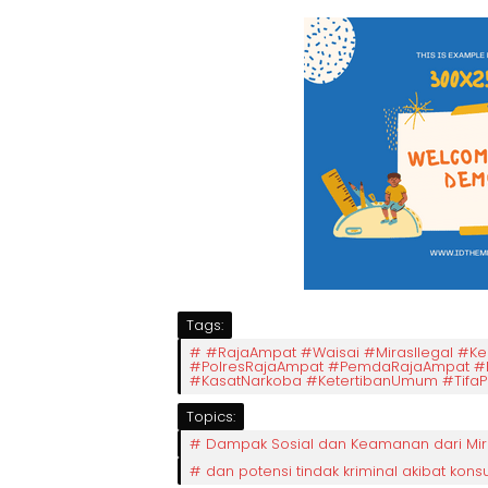
Tags:
#RajaAmpat #Waisai #MirasIlegal 
#PolresRajaAmpat #PemdaRajaAmpat #
#KasatNarkoba #KetertibanUmum #Tifa
Topics:
Dampak Sosial dan Keamanan dari Mira
dan potensi tindak kriminal akibat kons