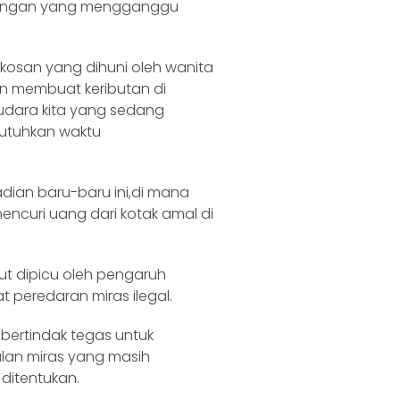
bisingan yang mengganggu
-kosan yang dihuni oleh wanita
an membuat keributan di
dara kita yang sedang
utuhkan waktu
adian baru-baru ini,di mana
ncuri uang dari kotak amal di
t dipicu oleh pengaruh
t peredaran miras ilegal.
bertindak tegas untuk
lan miras yang masih
 ditentukan.