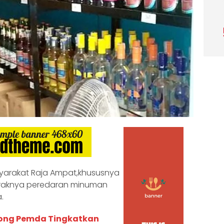
yarakat Raja Ampat,khususnya
araknya peredaran minuman
.
rong Pemda Tingkatkan