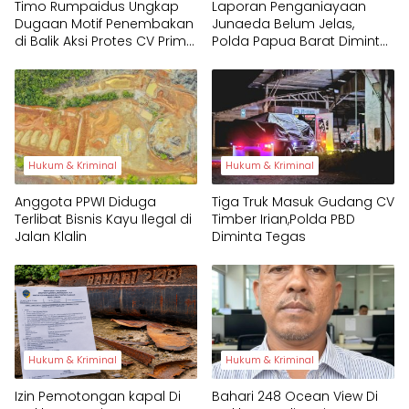
Timo Rumpaidus Ungkap
Laporan Penganiayaan
Dugaan Motif Penembakan
Junaeda Belum Jelas,
di Balik Aksi Protes CV Prima
Polda Papua Barat Diminta
Papua
Tegas
Hukum & Kriminal
Hukum & Kriminal
Anggota PPWI Diduga
Tiga Truk Masuk Gudang CV
Terlibat Bisnis Kayu Ilegal di
Timber Irian,Polda PBD
Jalan Klalin
Diminta Tegas
Hukum & Kriminal
Hukum & Kriminal
Izin Pemotongan kapal Di
Bahari 248 Ocean View Di