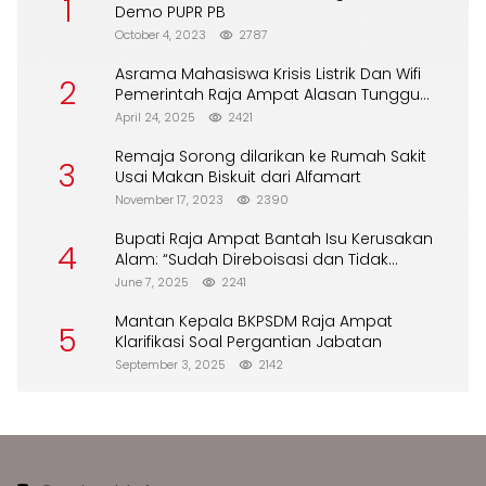
1
Demo PUPR PB
October 4, 2023
2787
Asrama Mahasiswa Krisis Listrik Dan Wifi
2
Pemerintah Raja Ampat Alasan Tunggu
DPA
April 24, 2025
2421
Remaja Sorong dilarikan ke Rumah Sakit
3
Usai Makan Biskuit dari Alfamart
November 17, 2023
2390
Bupati Raja Ampat Bantah Isu Kerusakan
4
Alam: “Sudah Direboisasi dan Tidak
Merusak Lingkungan”
June 7, 2025
2241
Mantan Kepala BKPSDM Raja Ampat
5
Klarifikasi Soal Pergantian Jabatan
September 3, 2025
2142