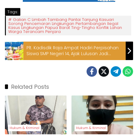
Tags:
Galian C Limbah Tambang Pantai Tanjung Kasuari
Sorong Pencemaran Lingkungan Pertambangan Ilegal
Kasus Lingkungan Papua Barat Ting-Tingho Konflik Lahan
Warga Terancam Penjara
Plt. Kadisdik Raja Ampat Hadiri Perpisahan
Siswa SMP Negeri 14, Ajak Lulusan Jadi
Generasi Tangguh
Related Posts
Hukum & Kriminal
Hukum & Kriminal