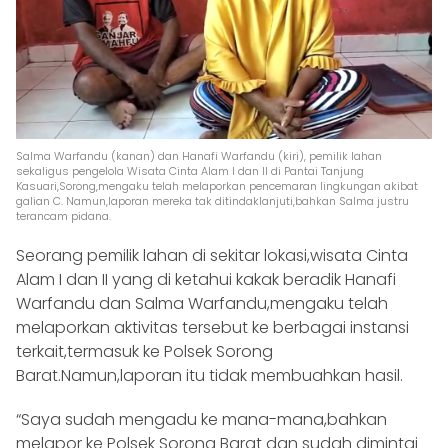
Salma Warfandu (kanan) dan Hanafi Warfandu (kiri), pemilik lahan
sekaligus pengelola Wisata Cinta Alam I dan II di Pantai Tanjung
Kasuari,Sorong,mengaku telah melaporkan pencemaran lingkungan akibat
galian C. Namun,laporan mereka tak ditindaklanjuti,bahkan Salma justru
terancam pidana.
Seorang pemilik lahan di sekitar lokasi,wisata Cinta
Alam I dan II yang di ketahui kakak beradik Hanafi
Warfandu dan Salma Warfandu,mengaku telah
melaporkan aktivitas tersebut ke berbagai instansi
terkait,termasuk ke Polsek Sorong
Barat.Namun,laporan itu tidak membuahkan hasil.
“Saya sudah mengadu ke mana-mana,bahkan
melapor ke Polsek Sorong Barat dan sudah dimintai