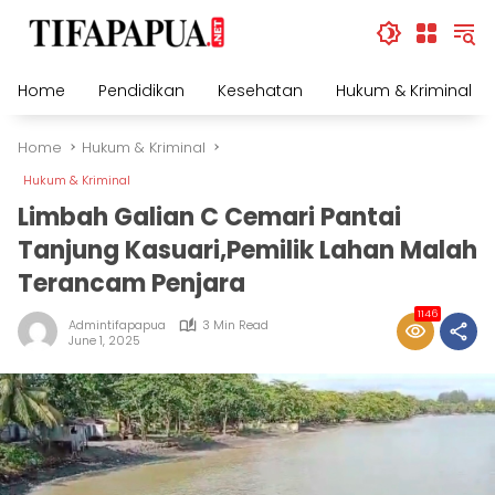
Skip
to
content
Home
Pendidikan
Kesehatan
Hukum & Kriminal
Home
Hukum & Kriminal
Hukum & Kriminal
Limbah Galian C Cemari Pantai
Tanjung Kasuari,Pemilik Lahan Malah
Terancam Penjara
1146
Admintifapapua
3 Min Read
June 1, 2025