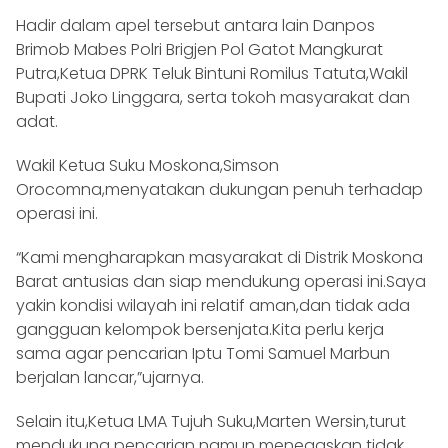
Hadir dalam apel tersebut antara lain Danpos
Brimob Mabes Polri Brigjen Pol Gatot Mangkurat
Putra,Ketua DPRK Teluk Bintuni Romilus Tatuta,Wakil
Bupati Joko Linggara, serta tokoh masyarakat dan
adat.
Wakil Ketua Suku Moskona,Simson
Orocomna,menyatakan dukungan penuh terhadap
operasi ini.
“Kami mengharapkan masyarakat di Distrik Moskona
Barat antusias dan siap mendukung operasi ini.Saya
yakin kondisi wilayah ini relatif aman,dan tidak ada
gangguan kelompok bersenjata.Kita perlu kerja
sama agar pencarian Iptu Tomi Samuel Marbun
berjalan lancar,”ujarnya.
Selain itu,Ketua LMA Tujuh Suku,Marten Wersin,turut
mendukung pencarian namun menegaskan tidak