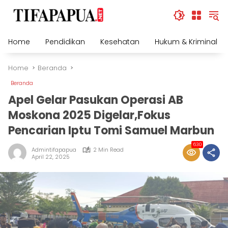
Skip
to
content
Home
Pendidikan
Kesehatan
Hukum & Kriminal
Home
Beranda
Beranda
Apel Gelar Pasukan Operasi AB
Moskona 2025 Digelar,Fokus
Pencarian Iptu Tomi Samuel Marbun
630
Admintifapapua
2 Min Read
April 22, 2025