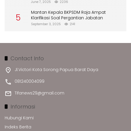
Merusak Lingkungan”
June 7, 2025
2236
Mantan Kepala BKPSDM Raja Ampat
5
Klarifikasi Soal Pergantian Jabatan
September 3, 2025
2141
Contact Info
Jl.Victori Kota Sorong Papua Barat Daya
081240004099
Tifanews29@gmail.com
Informasi
Hubungi Kami
Indeks Berita