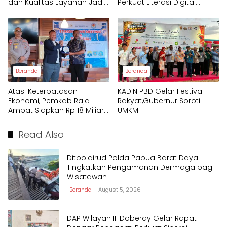
dan Kualitas Layanan Jadi
Perkuat Literasi Digital
Fokus Utama Raja Ampat
Pelajar
Beranda
Beranda
Atasi Keterbatasan
KADIN PBD Gelar Festival
Ekonomi, Pemkab Raja
Rakyat,Gubernur Soroti
Ampat Siapkan Rp 18 Miliar
UMKM
untuk Afirmasi Pendidikan
2026
Read Also
Ditpolairud Polda Papua Barat Daya
Tingkatkan Pengamanan Dermaga bagi
Wisatawan
Beranda
August 5, 2026
DAP Wilayah III Doberay Gelar Rapat