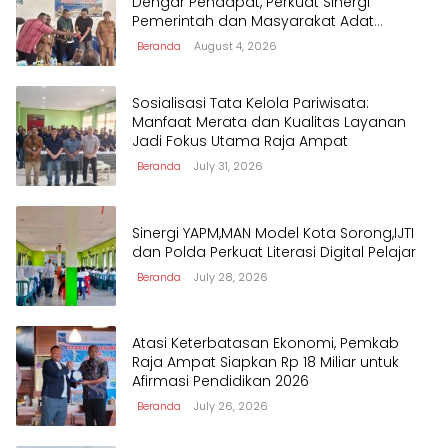
Dengar Pendapat, Perkuat Sinergi
Pemerintah dan Masyarakat Adat
Mengawal Pembangunan Papua Barat
Beranda
August 4, 2026
Daya
Sosialisasi Tata Kelola Pariwisata:
Manfaat Merata dan Kualitas Layanan
Jadi Fokus Utama Raja Ampat
Beranda
July 31, 2026
Sinergi YAPM,MAN Model Kota Sorong,IJTI
dan Polda Perkuat Literasi Digital Pelajar
Beranda
July 28, 2026
Atasi Keterbatasan Ekonomi, Pemkab
Raja Ampat Siapkan Rp 18 Miliar untuk
Afirmasi Pendidikan 2026
Beranda
July 26, 2026