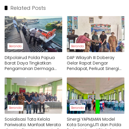
Related Posts
Beranda
Beranda
Ditpolairud Polda Papua
DAP Wilayah III Doberay
Barat Daya Tingkatkan
Gelar Rapat Dengar
Pengamanan Dermaga
Pendapat, Perkuat Sinergi
bagi Wisatawan
Pemerintah dan
Masyarakat Adat
Mengawal Pembangunan
Papua Barat Daya
Beranda
Beranda
Sosialisasi Tata Kelola
Sinergi YAPM,MAN Model
Pariwisata: Manfaat Merata
Kota Sorong,IJTI dan Polda