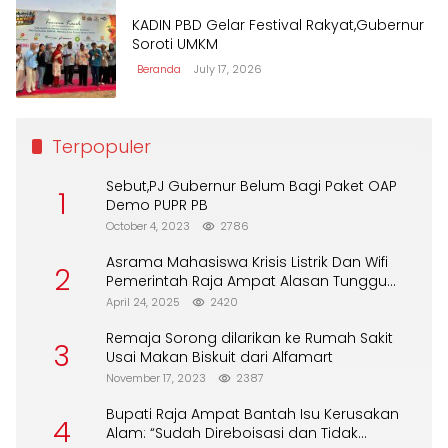
KADIN PBD Gelar Festival Rakyat,Gubernur
Soroti UMKM
Beranda
July 17, 2026
Terpopuler
Sebut,PJ Gubernur Belum Bagi Paket OAP
1
Demo PUPR PB
October 4, 2023
2786
Asrama Mahasiswa Krisis Listrik Dan Wifi
2
Pemerintah Raja Ampat Alasan Tunggu
DPA
April 24, 2025
2420
Remaja Sorong dilarikan ke Rumah Sakit
3
Usai Makan Biskuit dari Alfamart
November 17, 2023
2387
Bupati Raja Ampat Bantah Isu Kerusakan
4
Alam: “Sudah Direboisasi dan Tidak