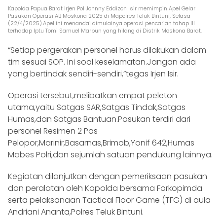
Kapolda Papua Barat Irjen Pol Johnny Eddizon Isir memimpin Apel Gelar
Pasukan Operasi AB Moskona 2025 di Mapolres Teluk Bintuni, Selasa
(22/4/2025).Apel ini menandai dimulainya operasi pencarian tahap III
terhadap Iptu Tomi Samuel Marbun yang hilang di Distrik Moskona Barat.
“Setiap pergerakan personel harus dilakukan dalam
tim sesuai SOP. Ini soal keselamatan.Jangan ada
yang bertindak sendiri-sendiri,”tegas Irjen Isir.
Operasi tersebut,melibatkan empat peleton
utama,yaitu Satgas SAR,Satgas Tindak,Satgas
Humas,dan Satgas Bantuan.Pasukan terdiri dari
personel Resimen 2 Pas
Pelopor,Marinir,Basarnas,Brimob,Yonif 642,Humas
Mabes Polri,dan sejumlah satuan pendukung lainnya.
Kegiatan dilanjutkan dengan pemeriksaan pasukan
dan peralatan oleh Kapolda bersama Forkopimda
serta pelaksanaan Tactical Floor Game (TFG) di aula
Andriani Ananta,Polres Teluk Bintuni.