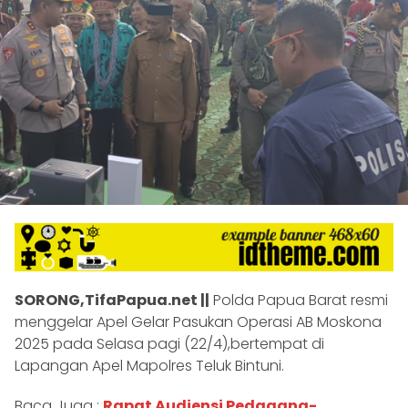
SORONG,TifaPapua.net ||
Polda Papua Barat resmi
menggelar Apel Gelar Pasukan Operasi AB Moskona
2025 pada Selasa pagi (22/4),bertempat di
Lapangan Apel Mapolres Teluk Bintuni.
Baca Juga :
Rapat Audiensi Pedagang-