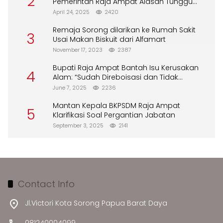
2
Pemerintah Raja Ampat Alasan Tunggu
DPA
April 24, 2025
2420
Remaja Sorong dilarikan ke Rumah Sakit
3
Usai Makan Biskuit dari Alfamart
November 17, 2023
2387
Bupati Raja Ampat Bantah Isu Kerusakan
4
Alam: “Sudah Direboisasi dan Tidak
Merusak Lingkungan”
June 7, 2025
2236
Mantan Kepala BKPSDM Raja Ampat
5
Klarifikasi Soal Pergantian Jabatan
September 3, 2025
2141
Contact Info
Jl.Victori Kota Sorong Papua Barat Daya
081240004099