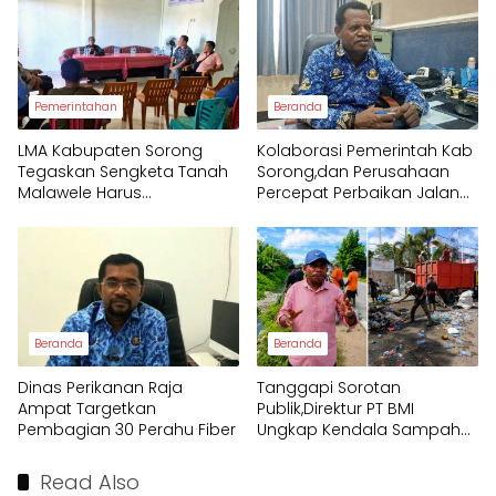
Pemerintahan
Beranda
LMA Kabupaten Sorong
Kolaborasi Pemerintah Kab
Tegaskan Sengketa Tanah
Sorong,dan Perusahaan
Malawele Harus
Percepat Perbaikan Jalan
Berdasarkan Bukti Sah dan
KM 17–Seget
Hukum Adat
Beranda
Beranda
Dinas Perikanan Raja
Tanggapi Sorotan
Ampat Targetkan
Publik,Direktur PT BMI
Pembagian 30 Perahu Fiber
Ungkap Kendala Sampah
Kota Sorong
Read Also