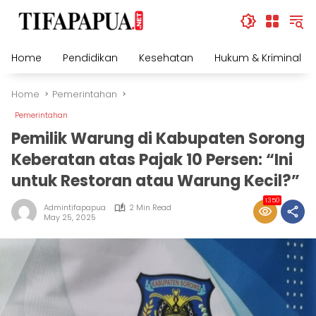
Skip
to
content
Home
Pendidikan
Kesehatan
Hukum & Kriminal
Home
Pemerintahan
Pemerintahan
Pemilik Warung di Kabupaten Sorong
Keberatan atas Pajak 10 Persen: “Ini
untuk Restoran atau Warung Kecil?”
1350
Admintifapapua
2 Min Read
May 25, 2025