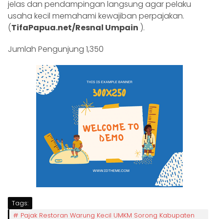
jelas dan pendampingan langsung agar pelaku
usaha kecil memahami kewajiban perpajakan.
(
TifaPapua.net/Resnal Umpain
).
Jumlah Pengunjung
1,350
Tags:
Pajak Restoran Warung Kecil UMKM Sorong Kabupaten