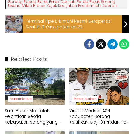
Sorong Papua Barat Pajak Daerah Perda Pajak Sorong
Usaha Mikro Protes Pajak Kebijakan Pemerintah Daerah
Terminal Tipe B Bintuni Resmi Beroperasi
Saat HUT Kabupaten ke-22
Related Posts
Pemerintahan
Pemerintahan
Suku Besar Moi Tolak
Viral di Medsos,ASN
Pelantikan Sekda
Kabupaten Sorong
Kabupaten Sorong yang
Keluhkan Gaji 13,TPP,dan Hak
Bukan Orang Moi
PPPK yang Belum Diterima