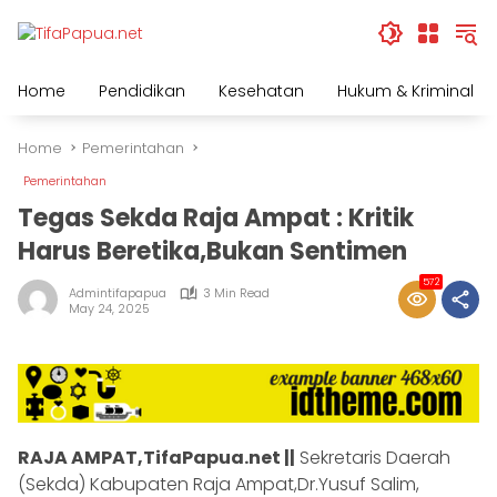
Skip
to
content
Home
Pendidikan
Kesehatan
Hukum & Kriminal
Home
Pemerintahan
Pemerintahan
Tegas Sekda Raja Ampat : Kritik
Harus Beretika,Bukan Sentimen
572
Admintifapapua
3 Min Read
May 24, 2025
RAJA AMPAT,TifaPapua.net ||
Sekretaris Daerah
(Sekda) Kabupaten Raja Ampat,Dr.Yusuf Salim,