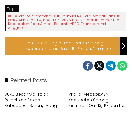
Tags:
Sekda Raja Ampat Yusuf Salim DPRK Raja Ampat Pansus
DPRK APBD Raja Ampat LKPJ 2025 Politik Daerah Pemerintah
Kabupaten Raja Ampat Polemik APBD Transparansi
Anggaran
Pemilik Warung di Kabupaten Sorong
Keberatan atas Pajak 10 Persen: “Ini untuk
Restoran atau Warung Kecil?”
Related Posts
Pemerintahan
Pemerintahan
Suku Besar Moi Tolak
Viral di Medsos,ASN
Pelantikan Sekda
Kabupaten Sorong
Kabupaten Sorong yang
Keluhkan Gaji 13,TPP,dan Hak
Bukan Orang Moi
PPPK yang Belum Diterima