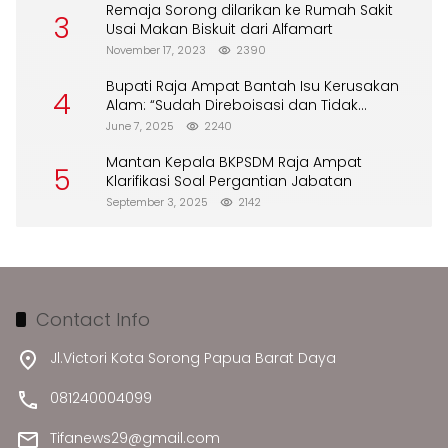
Remaja Sorong dilarikan ke Rumah Sakit
3
Usai Makan Biskuit dari Alfamart
November 17, 2023
2390
Bupati Raja Ampat Bantah Isu Kerusakan
4
Alam: “Sudah Direboisasi dan Tidak
Merusak Lingkungan”
June 7, 2025
2240
Mantan Kepala BKPSDM Raja Ampat
5
Klarifikasi Soal Pergantian Jabatan
September 3, 2025
2142
Contact Info
Jl.Victori Kota Sorong Papua Barat Daya
081240004099
Tifanews29@gmail.com