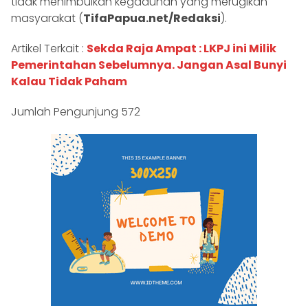
tidak menimbulkan kegaduhan yang merugikan
masyarakat (
TifaPapua.net/Redaksi
).
Artikel Terkait :
Sekda Raja Ampat : LKPJ ini Milik
Pemerintahan Sebelumnya. Jangan Asal Bunyi
Kalau Tidak Paham
Jumlah Pengunjung
572