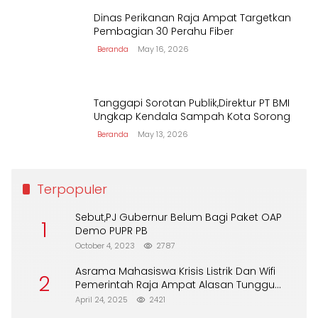
Dinas Perikanan Raja Ampat Targetkan
Pembagian 30 Perahu Fiber
Beranda
May 16, 2026
Tanggapi Sorotan Publik,Direktur PT BMI
Ungkap Kendala Sampah Kota Sorong
Beranda
May 13, 2026
Terpopuler
Sebut,PJ Gubernur Belum Bagi Paket OAP
1
Demo PUPR PB
October 4, 2023
2787
Asrama Mahasiswa Krisis Listrik Dan Wifi
2
Pemerintah Raja Ampat Alasan Tunggu
DPA
April 24, 2025
2421