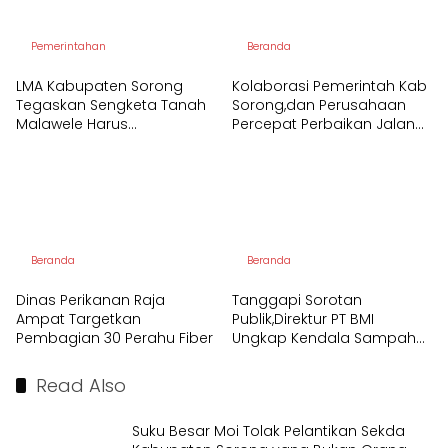
Pemerintahan
Beranda
LMA Kabupaten Sorong
Kolaborasi Pemerintah Kab
Tegaskan Sengketa Tanah
Sorong,dan Perusahaan
Malawele Harus
Percepat Perbaikan Jalan
Berdasarkan Bukti Sah dan
KM 17–Seget
Hukum Adat
Beranda
Beranda
Dinas Perikanan Raja
Tanggapi Sorotan
Ampat Targetkan
Publik,Direktur PT BMI
Pembagian 30 Perahu Fiber
Ungkap Kendala Sampah
Kota Sorong
Read Also
Suku Besar Moi Tolak Pelantikan Sekda