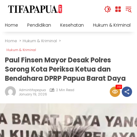
Skip
to
content
Home
Pendidikan
Kesehatan
Hukum & Kriminal
Home
Hukum & Kriminal
Hukum & Kriminal
Paul Finsen Mayor Desak Polres
Sorong Kota Periksa Ketua dan
Bendahara DPRP Papua Barat Daya
382
Admintifapapua
2 Min Read
January 19, 2026