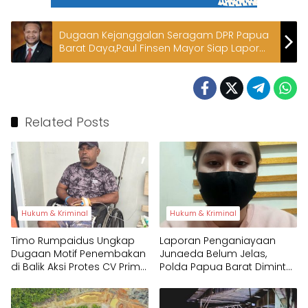
Dugaan Kejanggalan Seragam DPR Papua
Barat Daya,Paul Finsen Mayor Siap Lapor
Kapolri
Related Posts
Hukum & Kriminal
Hukum & Kriminal
Timo Rumpaidus Ungkap
Laporan Penganiayaan
Dugaan Motif Penembakan
Junaeda Belum Jelas,
di Balik Aksi Protes CV Prima
Polda Papua Barat Diminta
Papua
Tegas