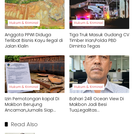
Hukum & Kriminal
Hukum & Kriminal
Anggota PPWI Diduga
Tiga Truk Masuk Gudang CV
Terlibat Bisnis Kayu Ilegal di
Timber Irian,Polda PBD
Jalan Klalin
Diminta Tegas
Hukum & Kriminal
Hukum & Kriminal
Izin Pemotongan kapal Di
Bahari 248 Ocean View Di
Makbon Berujung
Makbon Jadi Besi
Ancaman,Jurnalis Siap
Tua,Legalitas
Tempuh Jalur Hukum
Pembongkaran
Dipertanyakan
Read Also