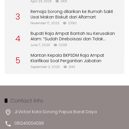
DPA
April 24, 2025
2421
Remaja Sorong dilarikan ke Rumah Sakit
3
Usai Makan Biskuit dari Alfamart
November 17, 2023
2390
Bupati Raja Ampat Bantah Isu Kerusakan
4
Alam: “Sudah Direboisasi dan Tidak
Merusak Lingkungan”
June 7, 2025
2238
Mantan Kepala BKPSDM Raja Ampat
5
Klarifikasi Soal Pergantian Jabatan
September 3, 2025
2142
Contact Info
Jl.Victori Kota Sorong Papua Barat Daya
081240004099