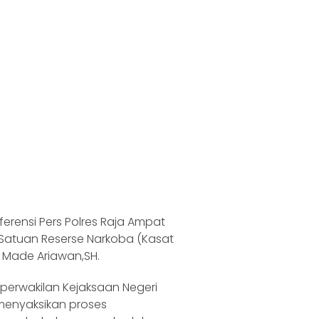
erensi Pers Polres Raja Ampat
 Satuan Reserse Narkoba (Kasat
I Made Ariawan,SH.
h perwakilan Kejaksaan Negeri
 menyaksikan proses