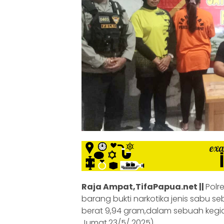
Raja Ampat,TifaPapua.net ||
Polr
barang bukti narkotika jenis sabu s
berat 9,94 gram,dalam sebuah kegi
Jumat,23/5/ 2025).