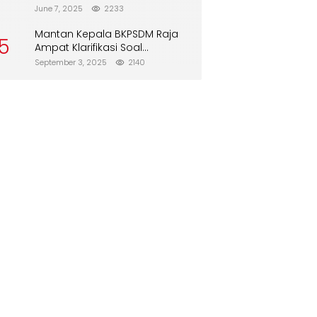
Direboisasi dan Tidak Merusak
June 7, 2025
2233
Lingkungan”
Mantan Kepala BKPSDM Raja
5
Ampat Klarifikasi Soal
Pergantian Jabatan
September 3, 2025
2140