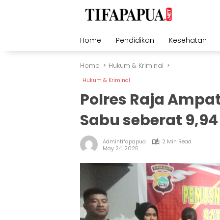
Skip
to
content
Home
Pendidikan
Kesehatan
Home
Hukum & Kriminal
Hukum & Kriminal
Polres Raja Ampa
Sabu seberat 9,9
Admintifapapua
2 Min Read
May 24, 2025