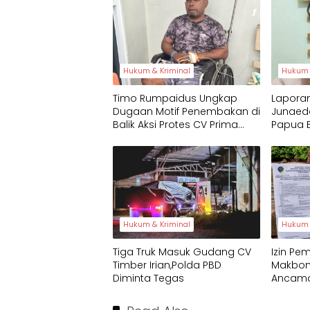
Hukum & Kriminal
Hukum 
Timo Rumpaidus Ungkap
Lapora
Dugaan Motif Penembakan di
Junaeda
Balik Aksi Protes CV Prima
Papua B
Papua
Hukum & Kriminal
Hukum 
Tiga Truk Masuk Gudang CV
Izin Pe
Timber Irian,Polda PBD
Makbon
Diminta Tegas
Ancaman
Tempuh