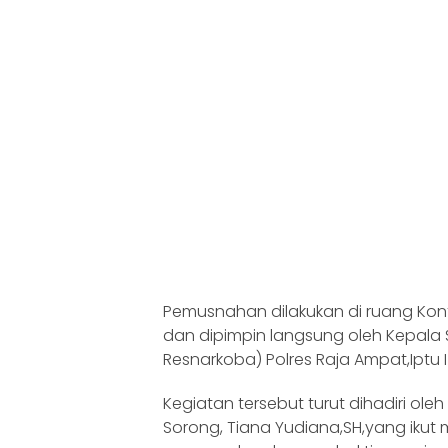
Pemusnahan dilakukan di ruang Konf
dan dipimpin langsung oleh Kepala
Resnarkoba) Polres Raja Ampat,Iptu 
Kegiatan tersebut turut dihadiri ole
Sorong, Tiana Yudiana,SH,yang ikut