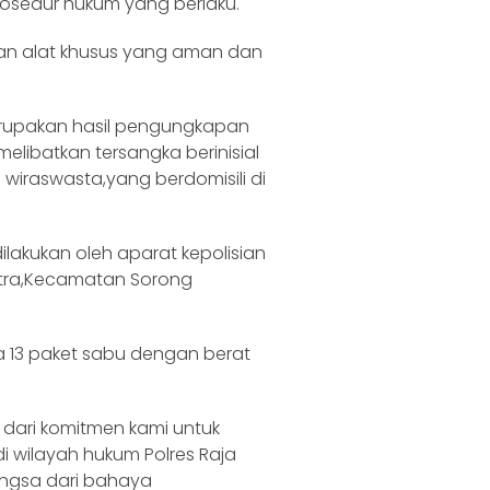
osedur hukum yang berlaku.
n alat khusus yang aman dan
rupakan hasil pengungkapan
elibatkan tersangka berinisial
iraswasta,yang berdomisili di
akukan oleh aparat kepolisian
Citra,Kecamatan Sorong
ta 13 paket sabu dengan berat
dari komitmen kami untuk
 wilayah hukum Polres Raja
angsa dari bahaya