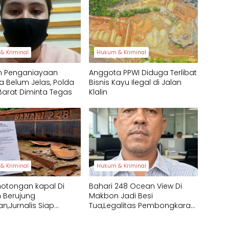
& Kriminal
Hukum & Kriminal
n Penganiayaan
Anggota PPWI Diduga Terlibat
 Belum Jelas, Polda
Bisnis Kayu Ilegal di Jalan
arat Diminta Tegas
Klalin
& Kriminal
Hukum & Kriminal
motongan kapal Di
Bahari 248 Ocean View Di
 Berujung
Makbon Jadi Besi
,Jurnalis Siap
Tua,Legalitas Pembongkaran
 Jalur Hukum
Dipertanyakan