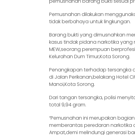
pemusnahan barang bukti sesuai pr
Pemusnahan dilakukan menggunaka
tidak berbahaya untuk lingkungan.
Barang bukti yang dimusnahkan me
kasus tindak pidana narkotika yang m
MEW,seorang perempuan berprofesi w
Kelurahan Dum Timur,Kota Sorong.
Penangkapan terhadap tersangka dil
di Jalan Perikanan,belakang Hotel 
Manoi,Kota Sorong.
Dari tangan tersangka, polisi menyi
total 9,94 gram.
“Pemusnahan ini merupakan bagian 
memberantas peredaran narkotika di
Ampat,demi melindungi generasi b