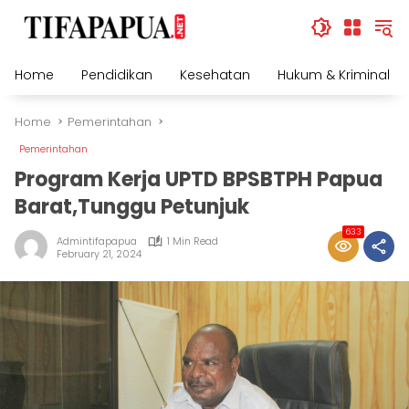
Skip
to
content
Home
Pendidikan
Kesehatan
Hukum & Kriminal
Home
Pemerintahan
Pemerintahan
Program Kerja UPTD BPSBTPH Papua
Barat,Tunggu Petunjuk
633
Admintifapapua
1 Min Read
February 21, 2024