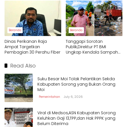
Hukum Adat
Beranda
Beranda
Dinas Perikanan Raja
Tanggapi Sorotan
Ampat Targetkan
Publik,Direktur PT BMI
Pembagian 30 Perahu Fiber
Ungkap Kendala Sampah
Kota Sorong
Read Also
Suku Besar Moi Tolak Pelantikan Sekda
Kabupaten Sorong yang Bukan Orang
Moi
Pemerintahan
July 6, 2026
Viral di Medsos,ASN Kabupaten Sorong
Keluhkan Gaji 13,TPP,dan Hak PPPK yang
Belum Diterima