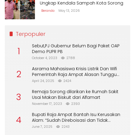
Ungkap Kendala Sampah Kota Sorong
Beranda
May 13, 2026
Terpopuler
Sebut,PJ Gubernur Belum Bagi Paket OAP
1
Demo PUPR PB
October 4, 2023
2788
Asrama Mahasiswa Krisis Listrik Dan Wifi
2
Pemerintah Raja Ampat Alasan Tunggu
DPA
April 24, 2025
2424
Remaja Sorong dilarikan ke Rumah Sakit
3
Usai Makan Biskuit dari Alfamart
November 17, 2023
2393
Bupati Raja Ampat Bantah Isu Kerusakan
4
Alam: “Sudah Direboisasi dan Tidak
Merusak Lingkungan”
June 7, 2025
2243