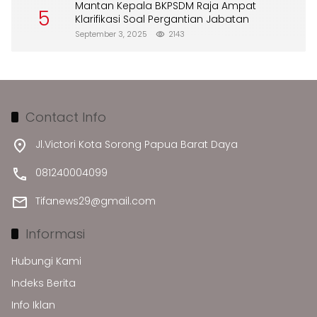
Mantan Kepala BKPSDM Raja Ampat
5
Klarifikasi Soal Pergantian Jabatan
September 3, 2025
2143
Contact Info
Jl.Victori Kota Sorong Papua Barat Daya
081240004099
Tifanews29@gmail.com
Informasi
Hubungi Kami
Indeks Berita
Info Iklan