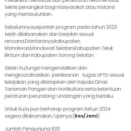
melakukan sertifikasi dan penerbitan rekomendasi
teknis penangkar bagi masyarakat atau instansi
yang membutuhkan.
Sebelumnya,sejumlah program pada tahun 2023
telah dilaksanakan dan berjalan sesuai
rencana.Diantaranya,kabupaten
Manokwari,Manokwari Selatan,Kabupaten Teluk
Bintuni dan Kabupaten Sorong Selatan.
Selain itu,fungsi mengendalikan dan
mengkoordinasikan pelaksanan tugas UPTD sesuai
kebijakan yang ditetapkan oleh Kepala Dinas
Tanaman Pangan dan Hortikultura serta ketentuan
peraturan perundang-undangan yang berlaku.
Untuk itu,Ia pun berharap program tahun 2024
segera dilaksanakan,”ujarnya.(
Res/Jemi
)
Jumlah Pengunjung
633