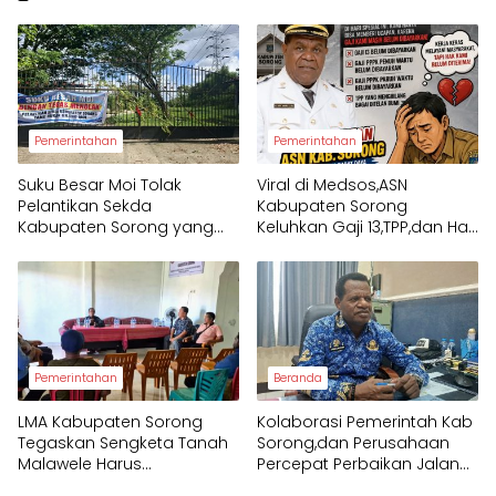
Pemerintahan
Pemerintahan
Suku Besar Moi Tolak
Viral di Medsos,ASN
Pelantikan Sekda
Kabupaten Sorong
Kabupaten Sorong yang
Keluhkan Gaji 13,TPP,dan Hak
Bukan Orang Moi
PPPK yang Belum Diterima
Pemerintahan
Beranda
LMA Kabupaten Sorong
Kolaborasi Pemerintah Kab
Tegaskan Sengketa Tanah
Sorong,dan Perusahaan
Malawele Harus
Percepat Perbaikan Jalan
Berdasarkan Bukti Sah dan
KM 17–Seget