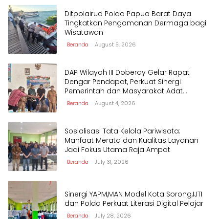
Ditpolairud Polda Papua Barat Daya
Tingkatkan Pengamanan Dermaga bagi
Wisatawan
Beranda
August 5, 2026
DAP Wilayah III Doberay Gelar Rapat
Dengar Pendapat, Perkuat Sinergi
Pemerintah dan Masyarakat Adat
Mengawal Pembangunan Papua Barat
Beranda
August 4, 2026
Daya
Sosialisasi Tata Kelola Pariwisata:
Manfaat Merata dan Kualitas Layanan
Jadi Fokus Utama Raja Ampat
Beranda
July 31, 2026
Sinergi YAPM,MAN Model Kota Sorong,IJTI
dan Polda Perkuat Literasi Digital Pelajar
Beranda
July 28, 2026