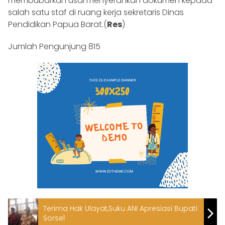
membubarkan usai menyerahkan dokumen kepada
salah satu staf di ruang kerja sekretaris Dinas
Pendidikan Papua Barat.(
Res
)
Jumlah Pengunjung
815
Terima Hak Ulayat,Suku ANI Apresiasi Bupati
Sorsel