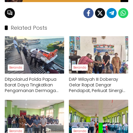
Related Posts
Beranda
Beranda
Ditpolairud Polda Papua
DAP Wilayah III Doberay
Barat Daya Tingkatkan
Gelar Rapat Dengar
Pengamanan Dermaga
Pendapat, Perkuat Sinergi
bagi Wisatawan
Pemerintah dan
Masyarakat Adat
Mengawal Pembangunan
Papua Barat Daya
Beranda
Beranda