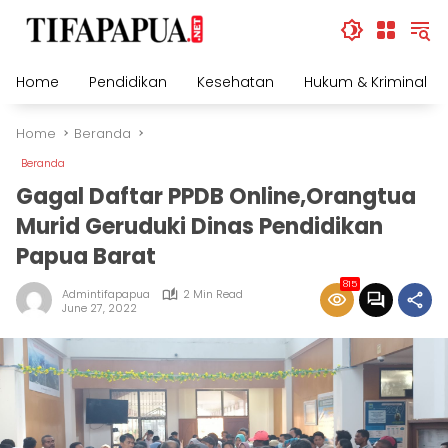
Skip
to
content
Home
Pendidikan
Kesehatan
Hukum & Kriminal
Home
Beranda
Beranda
Gagal Daftar PPDB Online,Orangtua
Murid Geruduki Dinas Pendidikan
Papua Barat
815
Admintifapapua
2 Min Read
June 27, 2022