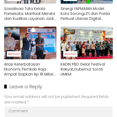
Sosialisasi Tata Kelola
Sinergi YAPM,MAN Model
Pariwisata: Manfaat Merata
Kota Sorong,IJTI dan Polda
dan Kualitas Layanan Jadi
Perkuat Literasi Digital
Fokus Utama Raja Ampat
Pelajar
Beranda
Beranda
Atasi Keterbatasan
KADIN PBD Gelar Festival
Ekonomi, Pemkab Raja
Rakyat,Gubernur Soroti
Ampat Siapkan Rp 18 Miliar
UMKM
untuk Afirmasi Pendidikan
2026
Leave a Reply
Your email address will not be published.
Required fields
are marked
*