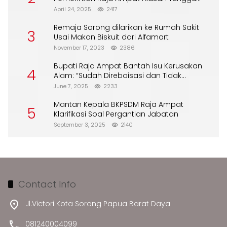
DPA
April 24, 2025
2417
Remaja Sorong dilarikan ke Rumah Sakit
3
Usai Makan Biskuit dari Alfamart
November 17, 2023
2386
Bupati Raja Ampat Bantah Isu Kerusakan
4
Alam: “Sudah Direboisasi dan Tidak
Merusak Lingkungan”
June 7, 2025
2233
Mantan Kepala BKPSDM Raja Ampat
5
Klarifikasi Soal Pergantian Jabatan
September 3, 2025
2140
Contact Info
Jl.Victori Kota Sorong Papua Barat Daya
081240004099