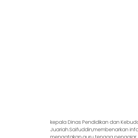
kepala Dinas Pendidikan dan Kebu
Juariah.Saifuddin,membenarkan inf
mengatakan,guru tenaga pengajar S