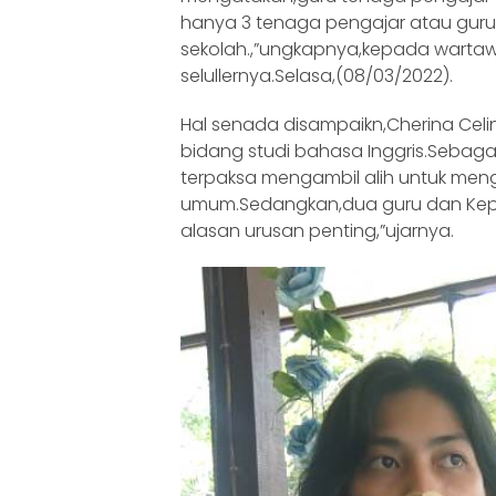
hanya 3 tenaga pengajar atau guru
sekolah.,”ungkapnya,kepada wartawa
selullernya.Selasa,(08/03/2022).
Hal senada disampaikn,Cherina Celi
bidang studi bahasa Inggris.Sebaga
terpaksa mengambil alih untuk menga
umum.Sedangkan,dua guru dan Kepa
alasan urusan penting,”ujarnya.