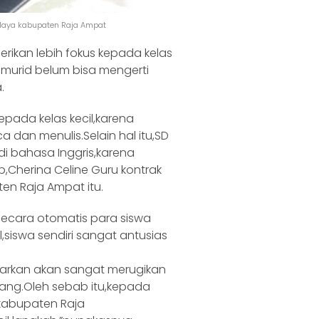
u Maya kabupaten Raja Ampat
rikan lebih fokus kepada kelas
 murid belum bisa mengerti
.
kepada kelas kecil,karena
dan menulis.Selain hal itu,SD
di bahasa Inggris,karena
,Cherina Celine Guru kontrak
en Raja Ampat itu.
n secara otomatis para siswa
siswa sendiri sangat antusias
biarkan akan sangat merugikan
ang.Oleh sebab itu,kepada
kabupaten Raja