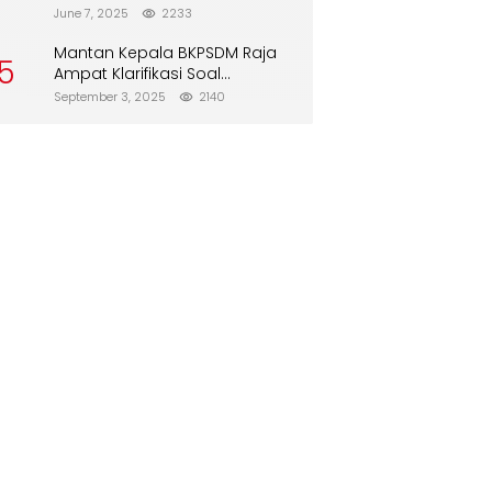
Direboisasi dan Tidak Merusak
June 7, 2025
2233
Lingkungan”
Mantan Kepala BKPSDM Raja
5
Ampat Klarifikasi Soal
Pergantian Jabatan
September 3, 2025
2140