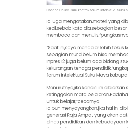
Cherina Celine Guru kontrak forum intelektual Suk
Ia juga mengatakan,materi yang dibe
kecil,sebab kata dia,sebagian besar
membaca dan menulis,”pungkasnya
“Saat ini,saya mengajar lebih fokus 
sebagian murid belum bisa membaca 
Inpres 12 juga belum ada bidang stu
kekurangan tenaga pendidik,”ungkap
forum intelektual Suku Maya kabupat
Menurutnya,jika kondisi ini dibiarka
ketinggalan mata pelajaran.Padahal,
untuk belajar,”cecarnya.
Ia pun menyayangkan,jika hal ini di
generasi Raja Ampat yang akan dat
dinas pendidikan dan kebudayaan 