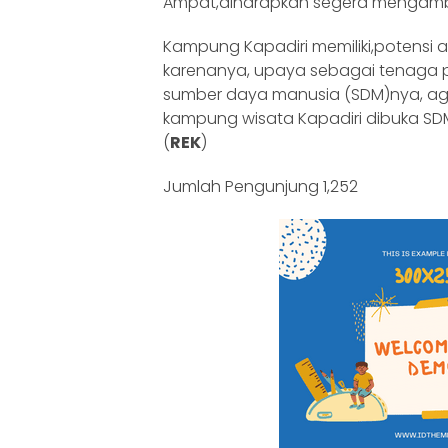
Ampat,diharapkan segera mengambi
Kampung Kapadiri memiliki,potensi 
karenanya, upaya sebagai tenaga p
sumber daya manusia (SDM)nya, ag
kampung wisata Kapadiri dibuka SD
(
REK
)
Jumlah Pengunjung
1,252