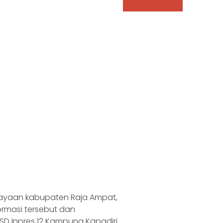
dayaan kabupaten Raja Ampat,
ormasi tersebut dan
D Inpres 12 Kampung Kapadiri