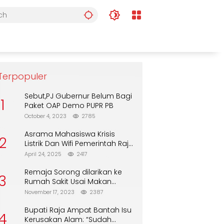
Terpopuler
Sebut,PJ Gubernur Belum Bagi
1
Paket OAP Demo PUPR PB
October 4, 2023
2785
Asrama Mahasiswa Krisis
2
Listrik Dan Wifi Pemerintah Raja
Ampat Alasan Tunggu DPA
April 24, 2025
2417
Remaja Sorong dilarikan ke
3
Rumah Sakit Usai Makan
Biskuit dari Alfamart
November 17, 2023
2387
Bupati Raja Ampat Bantah Isu
4
Kerusakan Alam: “Sudah