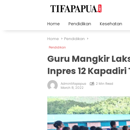
Skip
to
content
Home
Pendidikan
Kesehatan
Home
Pendidikan
Pendidikan
Guru Mangkir Lak
Inpres 12 Kapadiri
Admintifapapua
2 Min Read
March 8, 2022