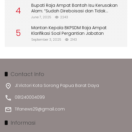
Bupati Raja Ampat Bantah Isu Kerusakan
4
Alam: “Sudah Direboisasi dan Tidak
Merusak Lingkungan”
June 7, 2025
2243
Mantan Kepala BKPSDM Raja Ampat
5
Klarifikasi Soal Pergantian Jabatan
September 3, 2025
2143
Contact Info
Jl.Victori Kota Sorong Papua Barat Daya
081240004099
Tifanews29@gmail.com
Informasi