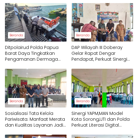
Beranda
Beranda
Ditpolairud Polda Papua
DAP Wilayah III Doberay
Barat Daya Tingkatkan
Gelar Rapat Dengar
Pengamanan Dermaga
Pendapat, Perkuat Sinergi
bagi Wisatawan
Pemerintah dan
Masyarakat Adat
Mengawal Pembangunan
Papua Barat Daya
Beranda
Beranda
Sosialisasi Tata Kelola
Sinergi YAPM,MAN Model
Pariwisata: Manfaat Merata
Kota Sorong,IJTI dan Polda
dan Kualitas Layanan Jadi
Perkuat Literasi Digital
Fokus Utama Raja Ampat
Pelajar