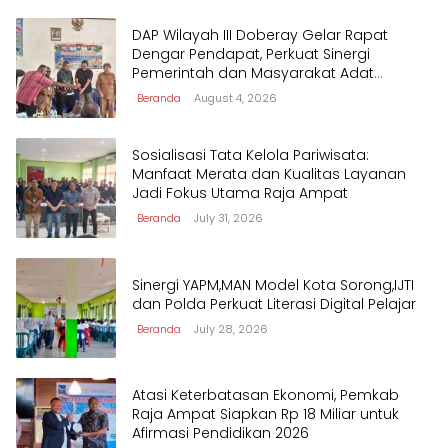
DAP Wilayah III Doberay Gelar Rapat
Dengar Pendapat, Perkuat Sinergi
Pemerintah dan Masyarakat Adat
Mengawal Pembangunan Papua Barat
Beranda
August 4, 2026
Daya
Sosialisasi Tata Kelola Pariwisata:
Manfaat Merata dan Kualitas Layanan
Jadi Fokus Utama Raja Ampat
Beranda
July 31, 2026
Sinergi YAPM,MAN Model Kota Sorong,IJTI
dan Polda Perkuat Literasi Digital Pelajar
Beranda
July 28, 2026
Atasi Keterbatasan Ekonomi, Pemkab
Raja Ampat Siapkan Rp 18 Miliar untuk
Afirmasi Pendidikan 2026