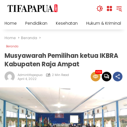
Skip
to
content
Home
Pendidikan
Kesehatan
Hukum & Kriminal
Home
Beranda
Beranda
Musyawarah Pemilihan ketua IKBRA
Kabupaten Raja Ampat
1062
Admintifapapua
2 Min Read
April 4, 2022