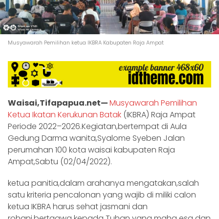
Musyawarah Pemilihan ketua IKBRA Kabupaten Raja Ampat
Waisai,Tifapapua.net—
Musyawarah Pemilihan
Ketua Ikatan Kerukunan Batak
(IKBRA) Raja Ampat
Periode 2022–2026.Kegiatan,bertempat di Aula
Gedung Darma wanita,Syalome Syeben Jalan
perumahan 100 kota waisai kabupaten Raja
Ampat,Sabtu (02/04/2022).
ketua panitia,dalam arahanya mengatakan,salah
satu kriteria pencalonan yang wajib di miliki calon
ketua IKBRA harus sehat jasmani dan
rohani,bertaqwa kepada Tuhan yang maha esa dan