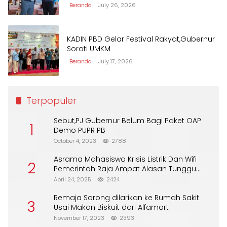
Beranda
July 26, 2026
KADIN PBD Gelar Festival Rakyat,Gubernur
Soroti UMKM
Beranda
July 17, 2026
Terpopuler
Sebut,PJ Gubernur Belum Bagi Paket OAP
1
Demo PUPR PB
October 4, 2023
2788
Asrama Mahasiswa Krisis Listrik Dan Wifi
2
Pemerintah Raja Ampat Alasan Tunggu
DPA
April 24, 2025
2424
Remaja Sorong dilarikan ke Rumah Sakit
3
Usai Makan Biskuit dari Alfamart
November 17, 2023
2393