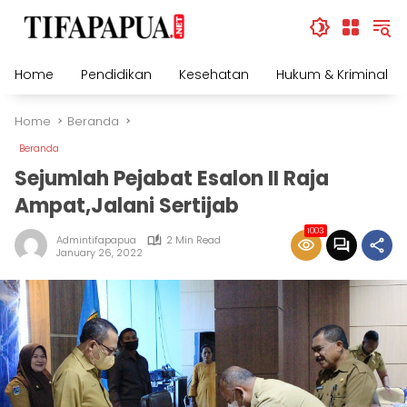
Skip
to
content
Home
Pendidikan
Kesehatan
Hukum & Kriminal
Home
Beranda
Beranda
Sejumlah Pejabat Esalon II Raja
Ampat,Jalani Sertijab
1003
Admintifapapua
2 Min Read
January 26, 2022