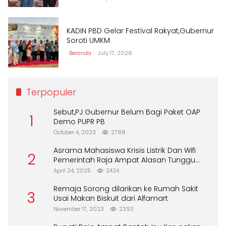
KADIN PBD Gelar Festival Rakyat,Gubernur
Soroti UMKM
Beranda
July 17, 2026
Terpopuler
Sebut,PJ Gubernur Belum Bagi Paket OAP
1
Demo PUPR PB
October 4, 2023
2788
Asrama Mahasiswa Krisis Listrik Dan Wifi
2
Pemerintah Raja Ampat Alasan Tunggu
DPA
April 24, 2025
2424
Remaja Sorong dilarikan ke Rumah Sakit
3
Usai Makan Biskuit dari Alfamart
November 17, 2023
2393