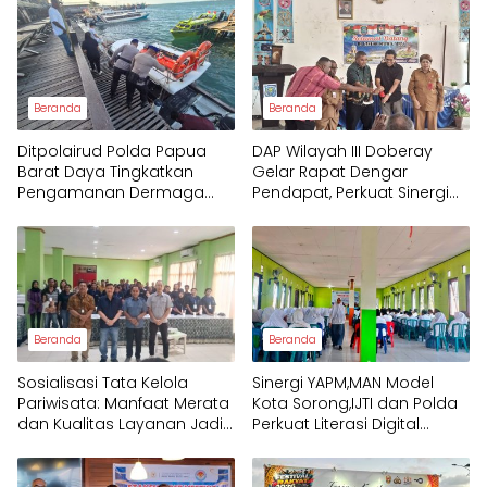
Beranda
Beranda
Ditpolairud Polda Papua
DAP Wilayah III Doberay
Barat Daya Tingkatkan
Gelar Rapat Dengar
Pengamanan Dermaga
Pendapat, Perkuat Sinergi
bagi Wisatawan
Pemerintah dan
Masyarakat Adat
Mengawal Pembangunan
Papua Barat Daya
Beranda
Beranda
Sosialisasi Tata Kelola
Sinergi YAPM,MAN Model
Pariwisata: Manfaat Merata
Kota Sorong,IJTI dan Polda
dan Kualitas Layanan Jadi
Perkuat Literasi Digital
Fokus Utama Raja Ampat
Pelajar