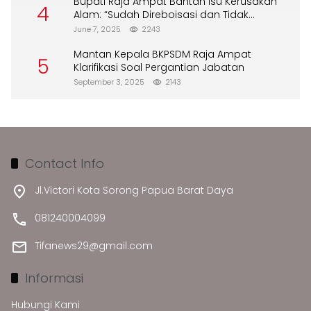
Bupati Raja Ampat Bantah Isu Kerusakan
4
Alam: “Sudah Direboisasi dan Tidak
Merusak Lingkungan”
June 7, 2025
2243
Mantan Kepala BKPSDM Raja Ampat
5
Klarifikasi Soal Pergantian Jabatan
September 3, 2025
2143
Contact Info
Jl.Victori Kota Sorong Papua Barat Daya
081240004099
Tifanews29@gmail.com
Informasi
Hubungi Kami