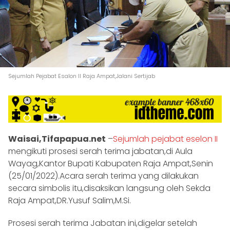
Sejumlah Pejabat Esalon II Raja Ampat,Jalani Sertijab
Waisai,Tifapapua.net
–
Sejumlah pejabat eselon II
mengikuti prosesi serah terima jabatan,di Aula
Wayag,Kantor Bupati Kabupaten Raja Ampat,Senin
(25/01/2022).Acara serah terima yang dilakukan
secara simbolis itu,disaksikan langsung oleh Sekda
Raja Ampat,DR.Yusuf Salim,M.Si.
Prosesi serah terima Jabatan ini,digelar setelah