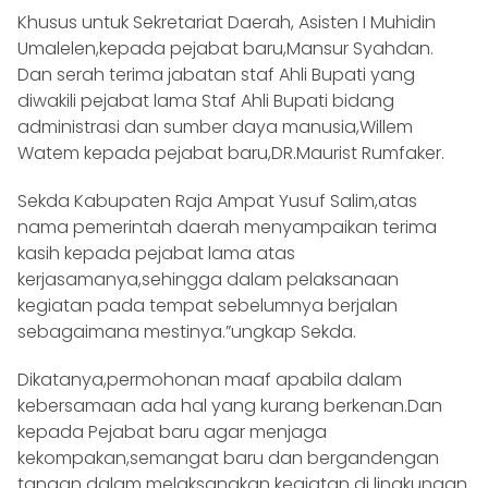
Khusus untuk Sekretariat Daerah, Asisten I Muhidin
Umalelen,kepada pejabat baru,Mansur Syahdan.
Dan serah terima jabatan staf Ahli Bupati yang
diwakili pejabat lama Staf Ahli Bupati bidang
administrasi dan sumber daya manusia,Willem
Watem kepada pejabat baru,DR.Maurist Rumfaker.
Sekda Kabupaten Raja Ampat Yusuf Salim,atas
nama pemerintah daerah menyampaikan terima
kasih kepada pejabat lama atas
kerjasamanya,sehingga dalam pelaksanaan
kegiatan pada tempat sebelumnya berjalan
sebagaimana mestinya.”ungkap Sekda.
Dikatanya,permohonan maaf apabila dalam
kebersamaan ada hal yang kurang berkenan.Dan
kepada Pejabat baru agar menjaga
kekompakan,semangat baru dan bergandengan
tangan dalam melaksanakan kegiatan di lingkungan