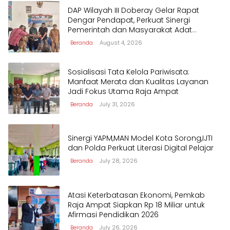
DAP Wilayah III Doberay Gelar Rapat
Dengar Pendapat, Perkuat Sinergi
Pemerintah dan Masyarakat Adat
Mengawal Pembangunan Papua Barat
Beranda
August 4, 2026
Daya
Sosialisasi Tata Kelola Pariwisata:
Manfaat Merata dan Kualitas Layanan
Jadi Fokus Utama Raja Ampat
Beranda
July 31, 2026
Sinergi YAPM,MAN Model Kota Sorong,IJTI
dan Polda Perkuat Literasi Digital Pelajar
Beranda
July 28, 2026
Atasi Keterbatasan Ekonomi, Pemkab
Raja Ampat Siapkan Rp 18 Miliar untuk
Afirmasi Pendidikan 2026
Beranda
July 26, 2026